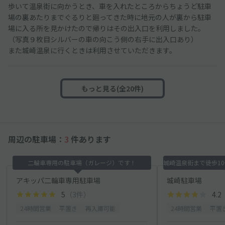
歩いて温泉街に向かうとき、車を入れたところからちょうど駐車
場の裏あたりまでぐるりと廻ってきた時に地元の人が裏から駐車
場に入る所を見かけたので帰りはその出入口を利用しました。
（写真９枚目シルバーの車の向こう側の右手に出入口あり）
また城崎温泉に行くときは利用させていただきます。
もっと見る(全20件)
周辺の駐車場：
3
件あります
二輪車専用の駐車場（ガレージ）です！
アキッパ二輪車専用駐車場
城崎駐車場
5
（3件）
4.2
24時間営業
平置き
再入庫可能
24時間営業
平置