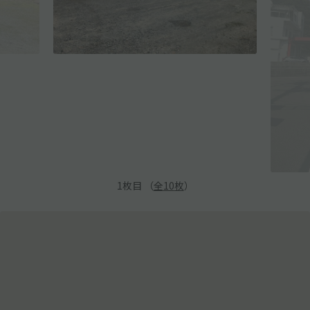
1
枚目 （
全
10
枚
）