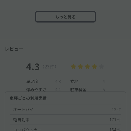
もっと見る
レビュー
4.3
（23件）
満足度
4.3
立地
4
停めやすさ
4.4
駐車料金
5
車種ごとの利用実績
オートバイ
12
件
軽自動車
171
件
コンパクトカー
154
件