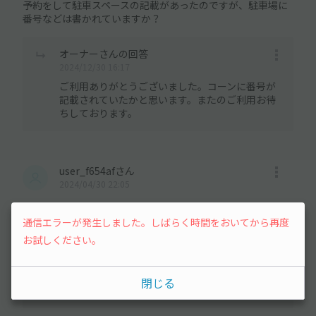
予約をして駐車スペースの記載があったのですが、駐車場に
番号などは書かれていますか？
オーナーさんの回答
2024/12/30 16:17
ご利用ありがとうございました。コーンに番号が
記載されていたかと思います。またのご利用お待
ちしております。
user_f654afさん
2024/04/30 22:05
日貸しとのことですが、1日の中で出し入れは可能でしょう
通信エラーが発生しました。しばらく時間をおいてから再度
か？
お試しください。
オーナーさんの回答
2024/05/02 05:28
閉じる
一日のご利用の中でお車の出し入れは可能です。