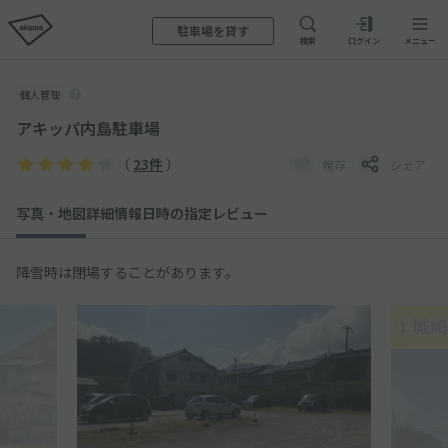
駐車場を貸す
検索
ログイン
メニュー
個人管理
アキッパ内島駐車場
（
23件
）
保存
シェア
写真・地図
詳細情報
日時の指定
レビュー
降雪時は閉場することがあります。