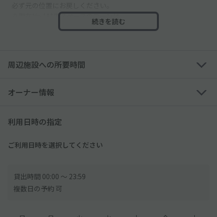
必ず元の位置にお戻しください。
※現在No.1駐車スペースのコーンは
続きを読む
ありません。
●場内の事故やケガには責任を負いません。
周辺施設への所要時間
●未舗装の駐車場ですので、徐行してご利用ください。車高の低
い車は、ご注意下さい。
オーナー情報
●5番のスペースは雨天時にぬかるみが生じるためご注意くださ
い。
利用日時の指定
❄️降雪の際は閉場することがあります。
また、除雪作業は原則行いませんので、ご利用には、ご注意くだ
ご利用日時を選択してください
さい。
以上
貸出時間 00:00 〜 23:59
複数日の予約 可