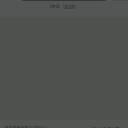
1
枚目 （
全
3
枚
）
埼玉県熊谷市上之803-1