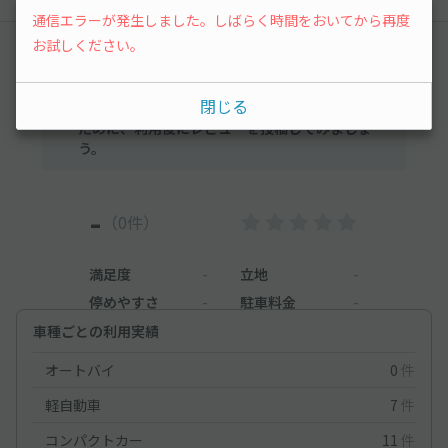
通信エラーが発生しました。しばらく時間をおいてから再度
お試しください。
レビュー
閉じる
まだレビューがありません。他のユーザーの方の
ために、利用後にレビューを投稿してみましょ
う。
-
（0件）
満足度
-
立地
-
停めやすさ
-
駐車料金
-
車種ごとの利用実績
オートバイ
0
件
軽自動車
7
件
コンパクトカー
11
件