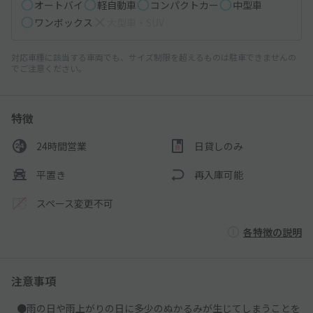
オートバイ
軽自動車
コンパクトカー
中型車
ワンボックス
大型車・SUV
対応車種に該当する車両でも、サイズ制限を超えるものは駐車できませんの
でご注意ください。
特徴
24時間営業
日貸しのみ
平置き
再入庫可能
スペース変更不可
各特徴の説明
注意事項
●雨の日や雨上がりの日に多少のぬかるみが生じてしまうことを