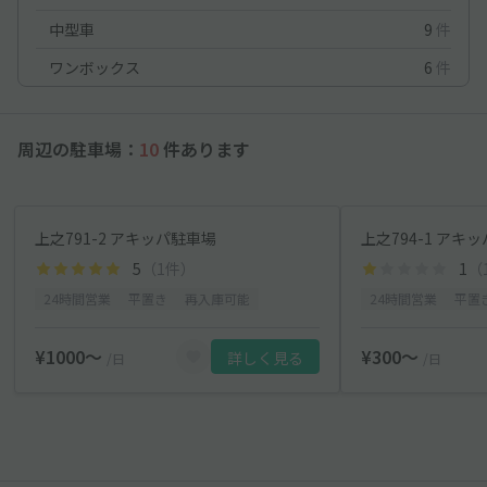
中型車
9
件
ワンボックス
6
件
周辺の駐車場：
10
件あります
上之791-2 アキッパ駐車場
上之794-1 アキ
5
（1件）
1
（
24時間営業
平置き
再入庫可能
24時間営業
平置
¥1000〜
¥300〜
詳しく見る
/日
/日