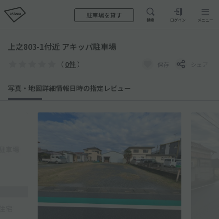
駐車場を貸す
検索
ログイン
メニュー
上之803-1付近 アキッパ駐車場
（
0件
）
保存
シェア
写真・地図
詳細情報
日時の指定
レビュー