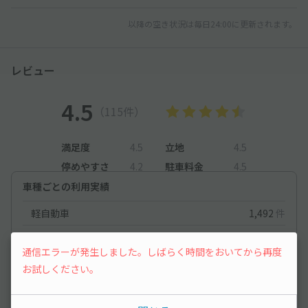
以降の空き状況は毎日24:00に更新されます。
レビュー
4.5
（115件）
満足度
4.5
立地
4.5
停めやすさ
4.2
駐車料金
4.5
車種ごとの利用実績
軽自動車
1,492
件
コンパクトカー
1,320
件
通信エラーが発生しました。しばらく時間をおいてから再度
お試しください。
軽自動車
2026/5/31