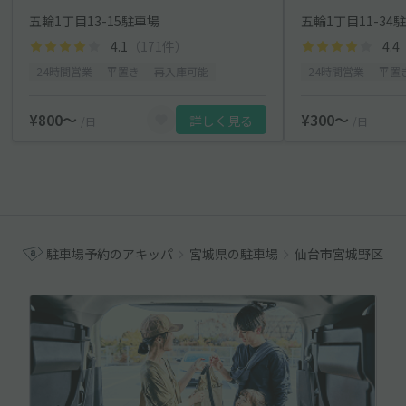
五輪1丁目13-15駐車場
五輪1丁目11-34
4.1
（171件）
4.4
24時間営業
平置き
再入庫可能
24時間営業
平置
¥800〜
¥300〜
詳しく見る
/日
/日
駐車場予約のアキッパ
宮城県の駐車場
仙台市宮城野区の