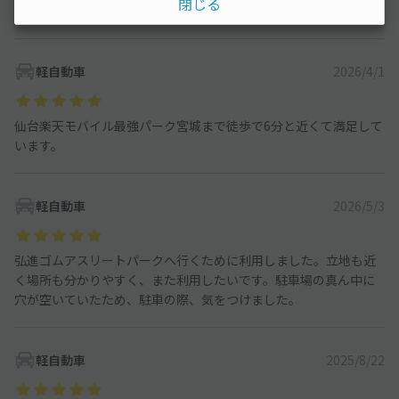
閉じる
数回利用しています。これからもお世話になります。
軽自動車
2026/4/1
仙台楽天モバイル最強パーク宮城まで徒歩で6分と近くて満足して
います。
軽自動車
2026/5/3
弘進ゴムアスリートパークへ行くために利用しました。立地も近
く場所も分かりやすく、また利用したいです。駐車場の真ん中に
穴が空いていたため、駐車の際、気をつけました。
軽自動車
2025/8/22