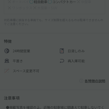
オートバイ
軽自動車
コンパクトカー
中型車
ワンボックス
大型車・SUV
対応車種に該当する車両でも、サイズ制限を超えるものは駐車できませんの
でご注意ください。
特徴
24時間営業
日貸しのみ
平置き
再入庫可能
スペース変更不可
各特徴の説明
注意事項
●掲載写真を確認の上、近隣の駐車場に間違えて駐車しないでく