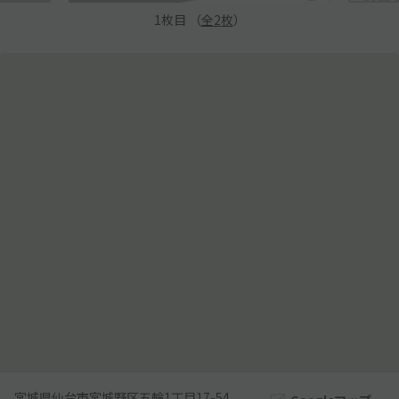
1
枚目 （
全
2
枚
）
宮城県仙台市宮城野区五輪1丁目17-54