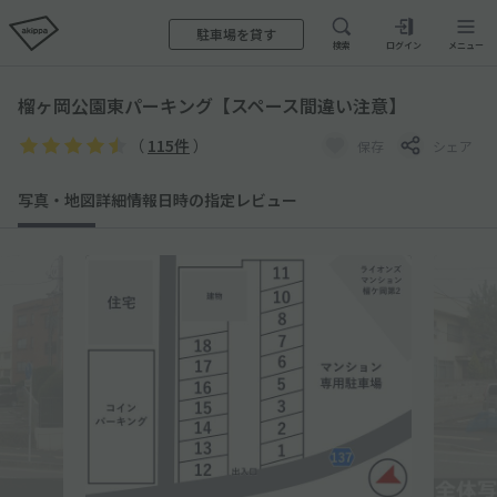
駐車場を貸す
検索
ログイン
メニュー
榴ヶ岡公園東パーキング【スペース間違い注意】
（
115件
）
保存
シェア
写真・地図
詳細情報
日時の指定
レビュー