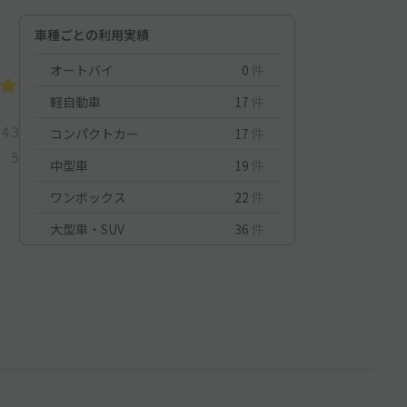
車種ごとの利用実績
オートバイ
0
件
軽自動車
17
件
4.3
コンパクトカー
17
件
5
中型車
19
件
ワンボックス
22
件
大型車・SUV
36
件