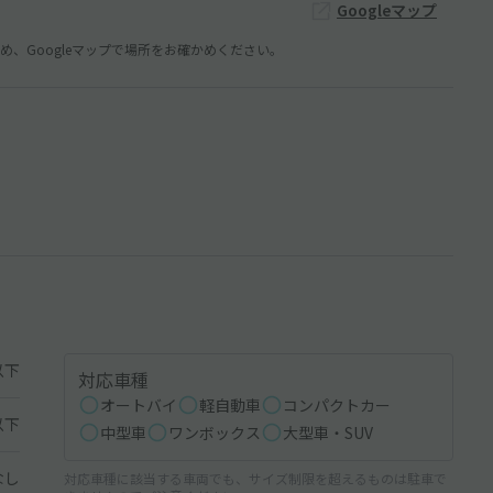
Googleマップ
、Googleマップで場所をお確かめください。
以下
対応車種
オートバイ
軽自動車
コンパクトカー
以下
中型車
ワンボックス
大型車・SUV
なし
対応車種に該当する車両でも、サイズ制限を超えるものは駐車で