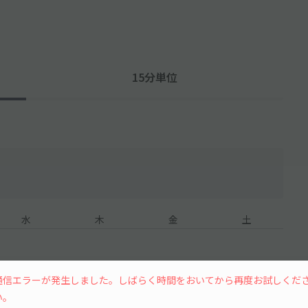
15分単位
水
木
金
土
通信エラーが発生しました。しばらく時間をおいてから再度お試しくだ
い。
12
13
14
15