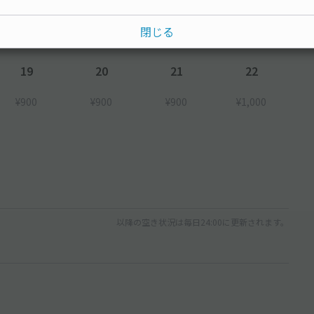
¥900
¥900
¥900
¥1,000
閉じる
19
20
21
22
¥900
¥900
¥900
¥1,000
以降の空き状況は毎日24:00に更新されます。