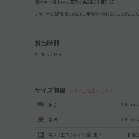
北海道札幌市中央区宮の森2条9丁目5-25
※カーナビ住所検索では正しい場所が示されないことがあるため
貸出時間
00:00〜23:59
サイズ制限
※必ずご確認ください
500cm 
長さ
190cm 
車幅
制限
高さ / 車下 / タイヤ幅 /
重さ