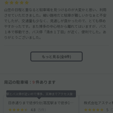
山笠の日程と重なると駐車場を見つけるのが大変かと思い、利用
させていただきました。細い路地だと駐車が難しいかなぁと不安
でしたが、交通量も少なく、見通しが良かったので、とても停め
やすかったです。また博多の中心地から離れてはいますが、バス
１本で移動でき、バス停「清水１丁目」が近く、便利でした。あ
りがとうございました。
もっと見る(全6件)
周辺の駐車場：
9
件あります
駅とバス停が近いので博多、天神までアクセス抜群です
日赤通りまで徒歩5分/高宮駅まで徒歩15分/ピュアドーム日赤通りakippa駐車場
株式会社アスティ
4.8
（5件）
5
（