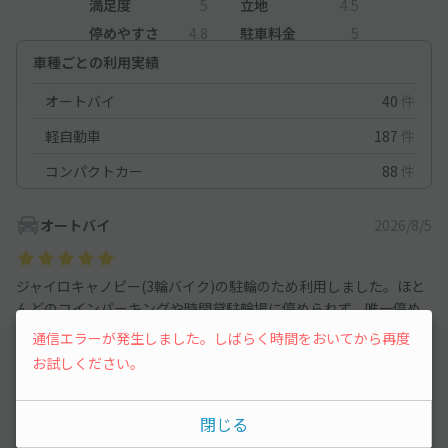
満足度
5
立地
4.5
停めやすさ
4.8
駐車料金
5
車種ごとの利用実績
オートバイ
40
件
軽自動車
187
件
コンパクトカー
88
件
オートバイ
2026/8/5
ジャイロキャノピー(3輪バイク)の駐輪のため利用しました。ほと
んどのコインパーキングや時間貸駐輪場に停められず、唯一停め
られるパーキングも埋まっていたため助かりました。
通信エラーが発生しました。しばらく時間をおいてから再度
お試しください。
コンパクトカー
2026/3/21
閉じる