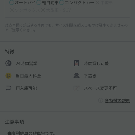
オートバイ
軽自動車
コンパクトカー
中型車
ワンボックス
大型車・SUV
対応車種に該当する車両でも、サイズ制限を超えるものは駐車できませんの
でご注意ください。
特徴
24時間営業
時間貸し可能
当日最大料金
平置き
再入庫可能
スペース変更不可
各特徴の説明
注意事項
●縦列駐車の駐車場です。