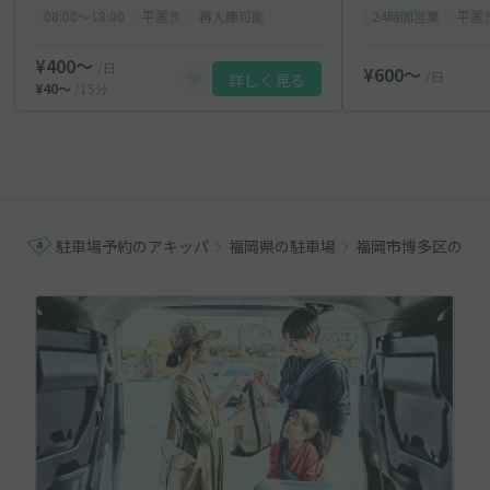
08:00〜18:00
平置き
再入庫可能
24時間営業
平置
¥400〜
/日
¥600〜
/日
詳しく見る
¥40〜
/15分
駐車場予約のアキッパ
福岡県の駐車場
福岡市博多区の駐