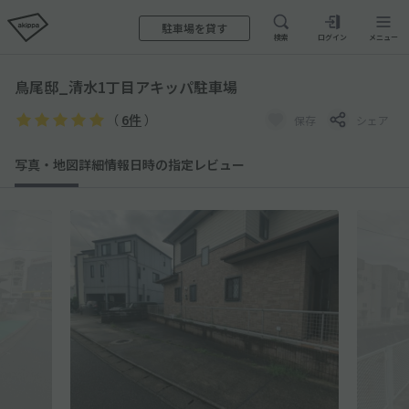
駐車場を貸す
検索
ログイン
メニュー
鳥尾邸_清水1丁目アキッパ駐車場
（
6件
）
保存
シェア
写真・地図
詳細情報
日時の指定
レビュー