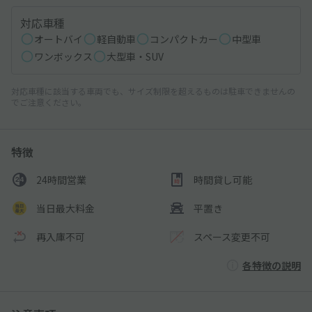
対応車種
オートバイ
軽自動車
コンパクトカー
中型車
ワンボックス
大型車・SUV
対応車種に該当する車両でも、サイズ制限を超えるものは駐車できませんの
でご注意ください。
特徴
24時間営業
時間貸し可能
当日最大料金
平置き
再入庫不可
スペース変更不可
各特徴の説明