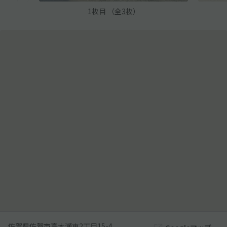
1
枚目 （
全
3
枚
）
佐賀県佐賀市高木瀬東2丁目15-4