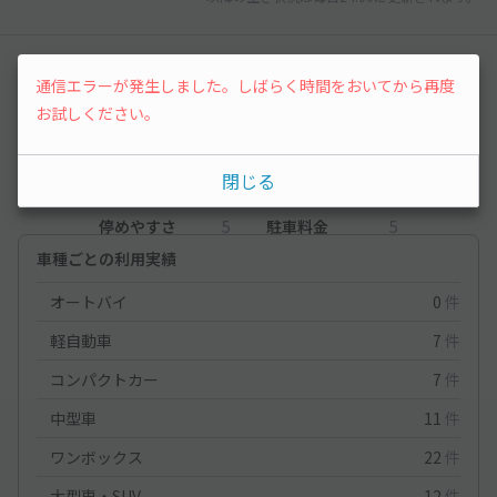
レビュー
通信エラーが発生しました。しばらく時間をおいてから再度
お試しください。
4
（1件）
閉じる
満足度
4
立地
5
停めやすさ
5
駐車料金
5
車種ごとの利用実績
オートバイ
0
件
軽自動車
7
件
コンパクトカー
7
件
中型車
11
件
ワンボックス
22
件
大型車・SUV
12
件