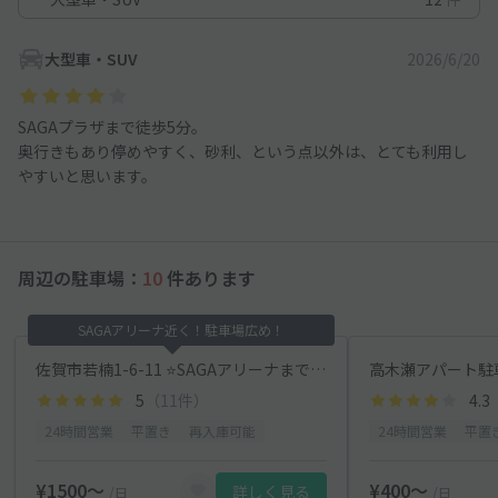
大型車・SUV
2026/6/20
SAGAプラザまで徒歩5分。
奥行きもあり停めやすく、砂利、という点以外は、とても利用し
やすいと思います。
周辺の駐車場：
10
件あります
SAGAアリーナ近く！駐車場広め！
佐賀市若楠1-6-11 ⭐️SAGAアリーナまで徒歩5分
高木瀬アパート駐
5
（11件）
4.3
24時間営業
平置き
再入庫可能
24時間営業
平置
¥1500〜
¥400〜
詳しく見る
/日
/日