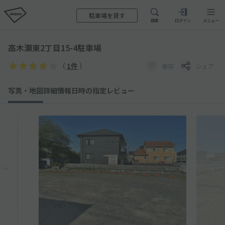
駐車場を貸す
検索
ログイン
メニュー
高木瀬東2丁目15-4駐車場
（
1件
）
保存
シェア
写真・地図
詳細情報
日時の指定
レビュー