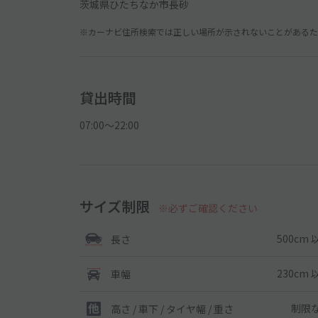
茨城県ひたちなか市長砂
※カーナビ住所検索では正しい場所が示されないことがあるため
貸出時間
07:00〜22:00
サイズ制限
※必ずご確認ください
500cm 
長さ
230cm 
車幅
制限
高さ / 車下 / タイヤ幅 /
重さ