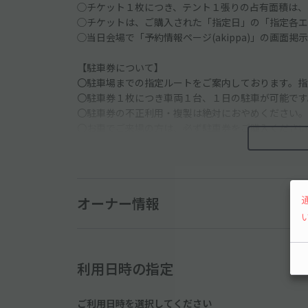
◯チケット１枚につき、テント１張りの占有面積は、
◯チケットは、ご購入された「指定日」の「指定各エ
◯当日会場で「予約情報ページ(akippa)」の画面
【駐車券について】
〇駐車場までの指定ルートをご案内しております。指
〇駐車券１枚につき車両１台、１日の駐車が可能です
〇駐車券の不正利用・複製は絶対におやめください。
〇お車でご来場の方は、必ず駐車券をご購入ください。
券券面にて駐車場を指定させていただきます。
〇駐車場の利用時間は、7:00〜22:00（最終入庫19:
〇開場前における右折及び直進での入庫待ちは絶対に
〇駐車後の車の出入り、車両の夜間の留め置きはでき
オーナー情報
〇マイクロバス・キャンピングカー等でのご来場はで
〇近隣施設への無断駐車は絶対におやめください。ま
車、及び会場への車での送迎は絶対におやめください
〇各駐車場からの出庫時は係員の誘導に従ってくださ
〇駐車場内の駐車場所の指定はできません。入庫順に
利用日時の指定
〇未成年者・車を運転する方の飲酒は法律で禁止され
絶対におやめください。
ご利用日時を選択してください