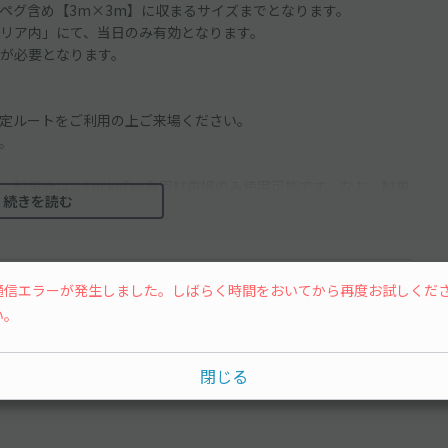
ペグ含め【3m×3m】に収まるサイズまでとなります。
リア内」にて、当日のみ有効となります。
掲示が必要となります。
定ルートをご利用の上ご来場ください。
。
駐車券は、LuckyFes専用駐車場のみ使用可能です。なお、駐車
続きを読む
00）予定です。
おやめくだい。
ません。
通信エラーが発生しました。しばらく時間をおいてから再度お試しくだ
きません。
い。
た、会場近辺への駐停車は一切できません。周辺エリアへの駐停
。
い。
閉じる
係員の指示で駐車下さい。
ています。 また、飲酒運転は同乗者も含め法律違反となります。