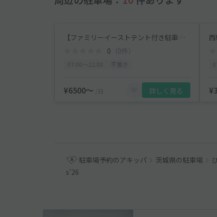
【ファミリーイーストテント付き駐車券】西駐車場 8/10(月)用 LuckyFes'26
西駐
0
（0件）
07:00〜22:00
平置き
0
¥6500〜
¥
詳しく見る
/日
駐車場予約のアキッパ
茨城県の駐車場
s'26