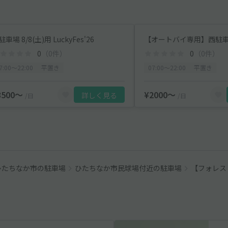
車場 8/8(土)用 LuckyFes'26
0
（0件）
0
（0件）
7:00〜22:00
平置き
07:00〜22:00
平置き
3500〜
¥2000〜
詳しく見る
/日
/日
ひたちなか市の駐車場
ひたちなか市民球場付近の駐車場
【フォレスト