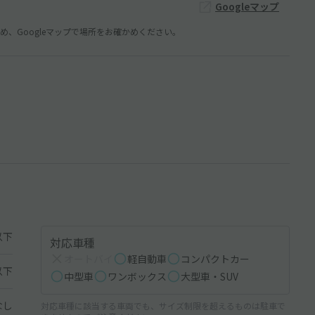
Googleマップ
、Googleマップで場所をお確かめください。
以下
対応車種
オートバイ
軽自動車
コンパクトカー
以下
中型車
ワンボックス
大型車・SUV
なし
対応車種に該当する車両でも、サイズ制限を超えるものは駐車で