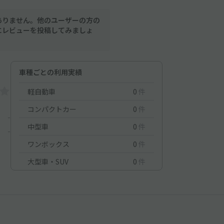
ありません。他のユーザーの方の
にレビューを投稿してみましょ
車種ごとの利用実績
軽自動車
0
件
コンパクトカー
0
件
-
中型車
0
件
-
ワンボックス
0
件
大型車・SUV
0
件