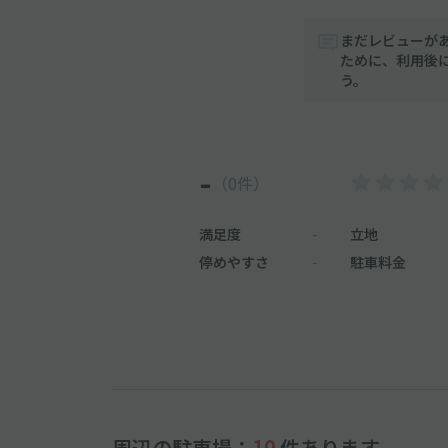
まだレビューが
ために、利用後
う。
-
（0件）
満足度
-
立地
停めやすさ
-
駐車料金
周辺の駐車場：
10
件あります