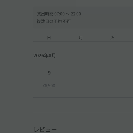
〇当日は、特に開演時間付近および終演後に大変な混
ます。
〇夜は、駐車位置がわかりづらくなります。駐車時に
貸出時間 07:00 〜 22:00
〇混雑状況などによりご案内ルートや駐車場の変更を
複数日の予約 不可
に従っていただきますようお願い致します。
日
月
火
2026年8月
9
¥6,500
レビュー