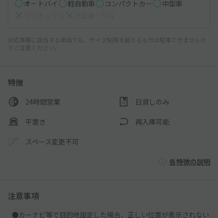
オートバイ
軽自動車
コンパクトカー
中型車
ワンボックス
大型車・SUV
対応車種に該当する車両でも、サイズ制限を超えるものは駐車できませんの
でご注意ください。
特徴
24時間営業
日貸しのみ
平置き
再入庫可能
スペース変更不可
各特徴の説明
注意事項
●カーナビ等で目的地設定した場合、正しい位置が表示されない