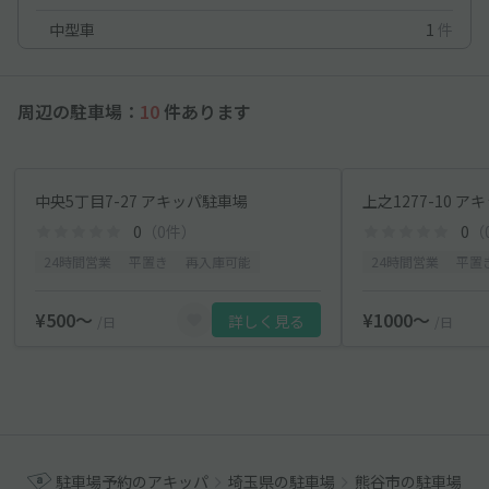
中型車
1
件
周辺の駐車場：
10
件あります
中央5丁目7-27 アキッパ駐車場
上之1277-10 
0
（0件）
0
（
24時間営業
平置き
再入庫可能
24時間営業
平置
¥500〜
¥1000〜
詳しく見る
/日
/日
駐車場予約のアキッパ
埼玉県の駐車場
熊谷市の駐車場