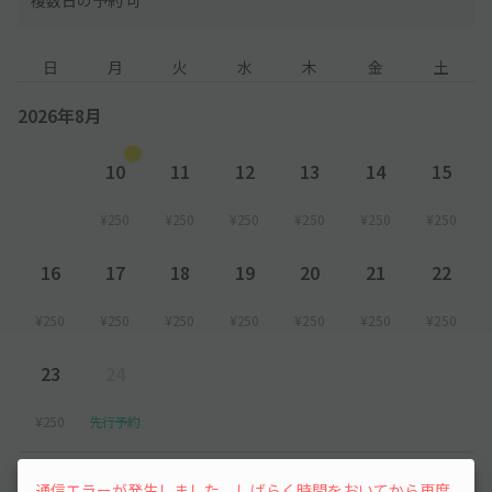
日
月
火
水
木
金
土
2026年8月
10
11
12
13
14
15
¥250
¥250
¥250
¥250
¥250
¥250
16
17
18
19
20
21
22
¥250
¥250
¥250
¥250
¥250
¥250
¥250
23
24
¥250
先行予約
以降の空き状況は毎日24:00に更新されます。
通信エラーが発生しました。しばらく時間をおいてから再度