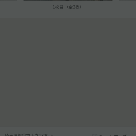
1
枚目 （
全
2
枚
）
埼玉県熊谷市上之1320-5