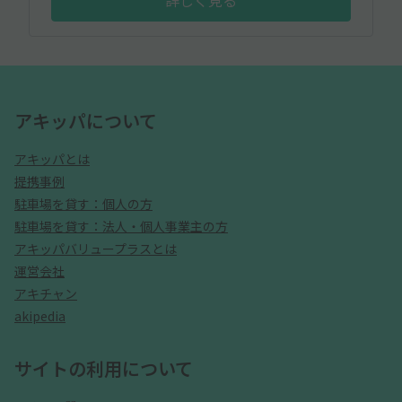
詳しく見る
アキッパについて
アキッパとは
提携事例
駐車場を貸す：個人の方
駐車場を貸す：法人・個人事業主の方
アキッパバリュープラスとは
運営会社
アキチャン
akipedia
サイトの利用について