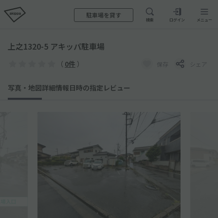
駐車場を貸す
検索
ログイン
メニュー
上之1320-5 アキッパ駐車場
（
0件
）
保存
シェア
写真・地図
詳細情報
日時の指定
レビュー