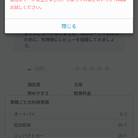
お試しください。
レビュー
閉じる
まだレビューがありません。他のユーザーの方の
ために、利用後にレビューを投稿してみましょ
う。
-
（0件）
満足度
-
立地
-
停めやすさ
-
駐車料金
-
車種ごとの利用実績
オートバイ
0
件
軽自動車
16
件
コンパクトカー
16
件