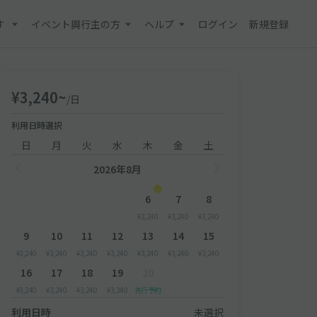
す
イベント興行主の方
ヘルプ
ログイン
新規登録
¥3,240~
/日
利用日時選択
日
月
火
水
木
金
土
2026年8月
6
7
8
¥3,240
¥3,240
¥3,240
9
10
11
12
13
14
15
¥3,240
¥3,240
¥3,240
¥3,240
¥3,240
¥3,240
¥3,240
16
17
18
19
20
¥3,240
¥3,240
¥3,240
¥3,240
先行予約
利用日時
未選択