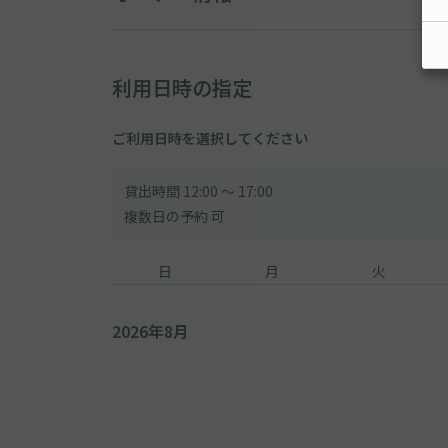
予約確定後の開始時間の変更は来客などの都合上に
利用日時の指定
【予約前にご連絡下さい】
ご利用日時を選択してください
アプリの仕様上、駐車時間が一律にしか設定できないので、
が、デーゲームを予約したいなどといった場合のみ、
すので、お気軽にご連絡ください。
貸出時間 12:00 〜 17:00
複数日の予約 可
【その他】
日
月
火
●駐車場の住所は検索用に「宮千代1丁目22-2」と
2026年8月
●駐車場の右側は家族が使用していますのでご注意下
●貸出時間は家族の車がありますので時間厳守でお願
には、貸出時間の延長は予約確定後にメッセージで予
ですのでお気軽にメッセージにてお問い合わせくださ
て頂きますのでご了承下さい。