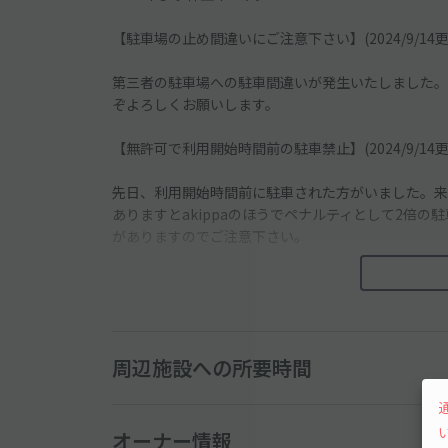
【駐車場の止め間違いにご注意下さい】(2024/9/14更
第三者の駐車場への駐車間違いが発生いたしました。
ぞよろしくお願いします。
【無許可で利用開始時間前の駐車禁止】(2024/9/14更
先日、利用開始時間前に駐車された方がいました。来
ありますとakippaのほうでペナルティとして2倍
がありますのでご注意下さい。
【ナイターの予約時間について(2024/7/21更新】
諸事情により今年度はナイター時間は(17:30-23:
周辺施設への所要時間
で予めご了承ください。
【予約後の時間変更について(6/29更新】
オーナー情報