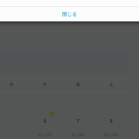
よりできませんので予約前に慎重にご確認ください。
閉じる
例えば現在はナイター時間(17:30-23:00)になっています
質問などに事前にご連絡頂けましたらいつでも時間変更が可能で
水
木
金
土
表記しています。
さい。
いします。もし野球の延長で少しでも貸出時間を超えそうな場合
6
7
8
めご相談いただけますと日によっては柔軟に対応することも可能
い。何の連絡もなしに貸出時間を超えた場合には本部に通報させ
¥3,240
¥3,240
¥3,240