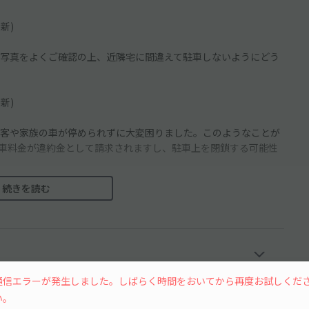
新)
写真をよくご確認の上、近隣宅に間違えて駐車しないようにどう
新)
客や家族の車が停められずに大変困りました。このようなことが
の駐車料金が違約金として請求されますし、駐車上を閉鎖する可能性
続きを読む
00)の固定時間のみになっており、事前の時間帯の変更が出来ませんの
通信エラーが発生しました。しばらく時間をおいてから再度お試しくだ
い。