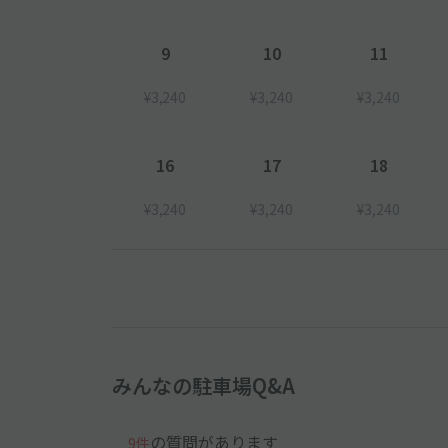
9
10
11
【2023.9.1更新】たくさんのご依頼を頂きましたので
¥3,240
¥3,240
¥3,240
【2023.9.1更新】9月より出庫しやすくなりました。
16
17
18
事前にGoogle Map等で通行ルートの確認をお願い
¥3,240
¥3,240
¥3,240
みんなの駐車場Q&A
の質問があります
9件