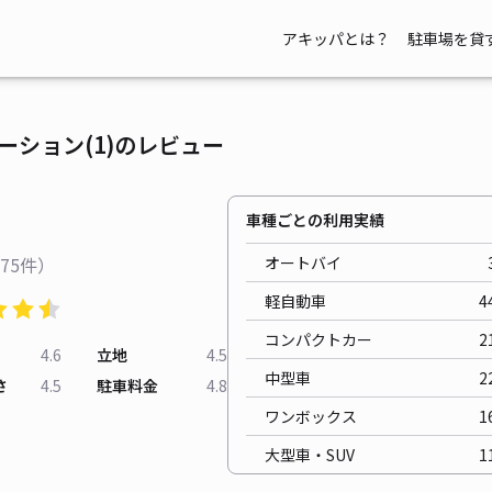
アキッパとは？
駐車場を貸
ーション(1)のレビュー
車種ごとの利用実績
75件）
オートバイ
軽自動車
4
コンパクトカー
2
4.6
立地
4.5
中型車
2
さ
4.5
駐車料金
4.8
ワンボックス
1
大型車・SUV
1