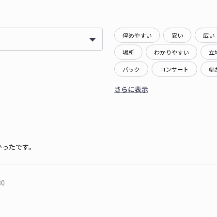
停めやすい
安い
広い
場所
わかりやすい
立
バック
コンサート
幅
さらに表示
かったです。
30