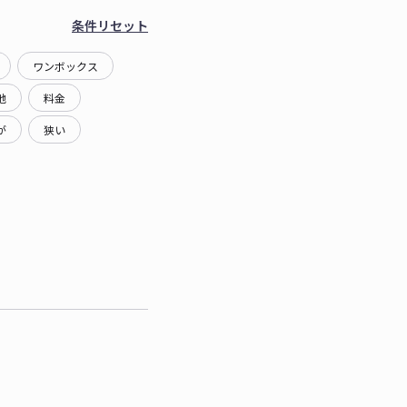
条件リセット
ワンボックス
地
料金
が
狭い