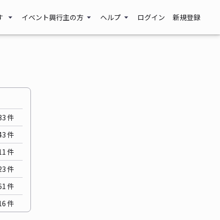
す
イベント興行主の方
ヘルプ
ログイン
新規登録
33
件
43
件
11
件
23
件
61
件
16
件