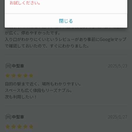
お試しください。
中型車
2025/9/12
閉じる
長田駅までの距離が近く、駐車料金も良心的でした。駐車場全体
が広く、停めやすかったです。
入り口がわかりにくいというレビューがあり事前にGoogleマップ
で確認しておいたので、すぐにわかりました。
中型車
2025/5/23
目的の駅まで近く、場所もわかりやすい。
スペースも広く値段もリーズナブル。
次も利用したい！
中型車
2025/1/27