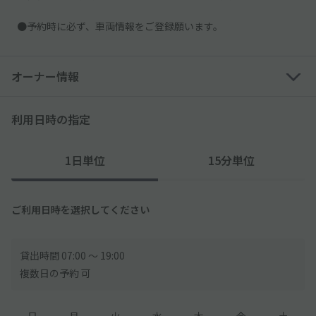
●予約時に必ず、車両情報をご登録願います。
オーナー情報
利用日時の指定
1日単位
15分単位
ご利用日時を選択してください
貸出時間 07:00 〜 19:00
複数日の予約 可
日
月
火
水
木
金
土