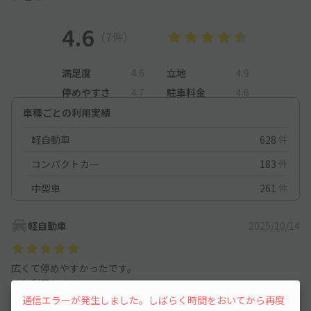
4.6
（7件）
満足度
4.6
立地
4.9
停めやすさ
4.7
駐車料金
4.6
車種ごとの利用実績
軽自動車
628
件
コンパクトカー
183
件
中型車
261
件
軽自動車
2025/10/14
広くて停めやすかったです。
また利用します。
通信エラーが発生しました。しばらく時間をおいてから再度