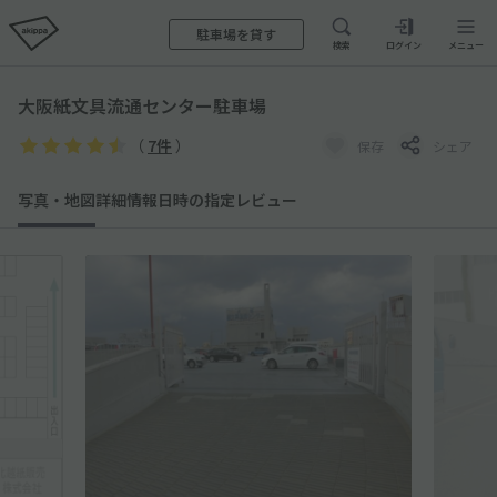
駐車場を貸す
検索
ログイン
メニュー
大阪紙文具流通センター駐車場
（
7件
）
保存
シェア
写真・地図
詳細情報
日時の指定
レビュー