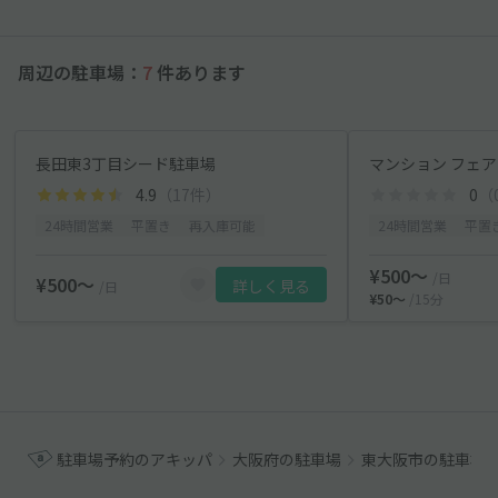
周辺の駐車場：
7
件あります
長田東3丁目シード駐車場
マンション フェ
4.9
（17件）
0
（
24時間営業
平置き
再入庫可能
24時間営業
平置
¥500〜
/日
¥500〜
詳しく見る
/日
¥50〜
/15分
駐車場予約のアキッパ
大阪府の駐車場
東大阪市の駐車場