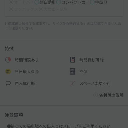
オートバイ
軽自動車
コンパクトカー
中型車
ワンボックス
大型車・SUV
対応車種に該当する車両でも、サイズ制限を超えるものは駐車できませんの
でご注意ください。
特徴
時間制限あり
時間貸し可能
当日最大料金
立体
再入庫可能
スペース変更不可
各特徴の説明
注意事項
●徒歩での駐車場への出入りはスロープをご利用ください