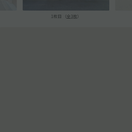
1
枚目 （
全
3
枚
）