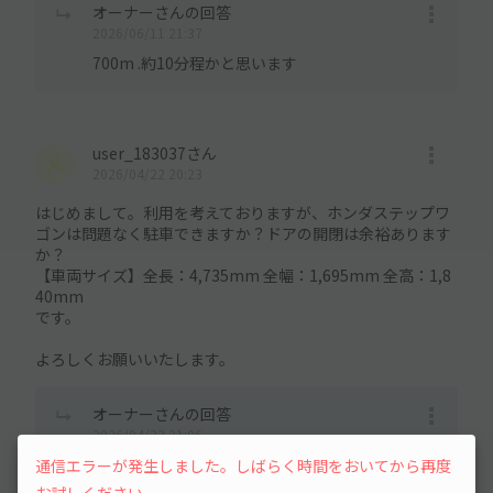
オーナーさんの回答
2026/06/11 21:37
700m .約10分程かと思います
user_183037さん
2026/04/22 20:23
はじめまして。利用を考えておりますが、ホンダステップワ
ゴンは問題なく駐車できますか？ドアの開閉は余裕あります
か？
【車両サイズ】全長：4,735mm 全幅：1,695mm 全高：1,8
40mm
です。
よろしくお願いいたします。
オーナーさんの回答
2026/04/22 21:06
余裕があるとは言い難いですが、クラウンで毎日
通信エラーが発生しました。しばらく時間をおいてから再度
ご利用のお客様もおられました。