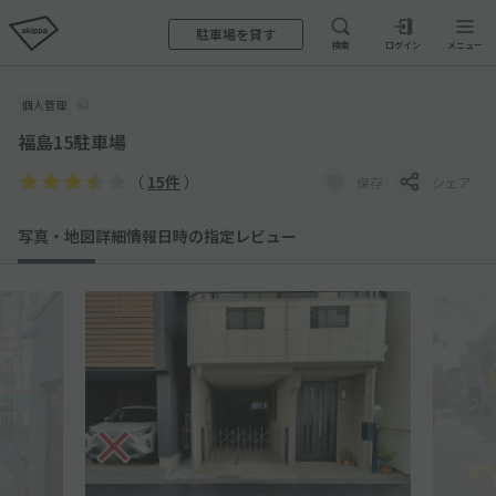
駐車場を貸す
検索
ログイン
メニュー
個人管理
福島15駐車場
（
15件
）
保存
シェア
写真・地図
詳細情報
日時の指定
レビュー