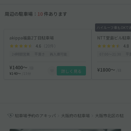
周辺の駐車場：
10
件あります
ハイルーフ車もOKで
akippa福島2丁目駐車場
4.6
（20件）
4.8
24時間営業
平置き
再入庫可能
07:00〜21:30
平
¥1400〜
/日
¥1800〜
/日
詳しく見る
¥140〜
/15分
駐車場予約のアキッパ
大阪府の駐車場
大阪市北区の駐車