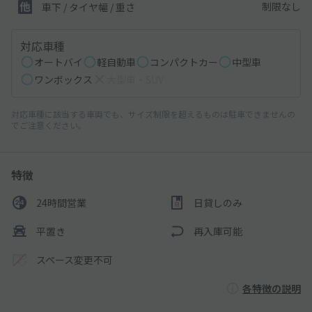
制限なし
車下 / タイヤ幅 / 重さ
対応車種
オートバイ
軽自動車
コンパクトカー
中型車
ワンボックス
大型車・SUV
対応車種に該当する車両でも、サイズ制限を超えるものは駐車できませんの
でご注意ください。
特徴
24時間営業
日貸しのみ
平置き
再入庫可能
スペース変更不可
各特徴の説明