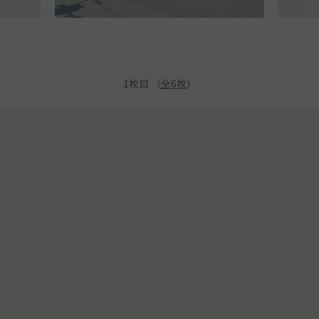
1
枚目 （
全
6
枚
）