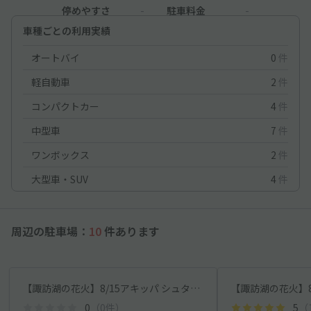
停めやすさ
-
駐車料金
-
車種ごとの利用実績
オートバイ
0
件
軽自動車
2
件
コンパクトカー
4
件
中型車
7
件
ワンボックス
2
件
大型車・SUV
4
件
周辺の駐車場：
10
件あります
【諏訪湖の花火】8/15アキッパ シュタール第三工場臨時駐車場
0
（0件）
5
（