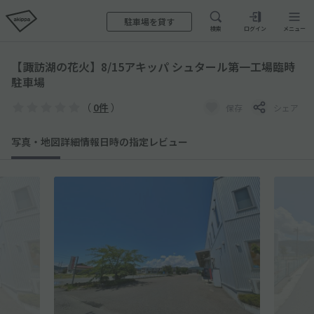
駐車場を貸す
検索
ログイン
メニュー
【諏訪湖の花火】8/15アキッパ シュタール第一工場臨時
駐車場
（
0件
）
保存
シェア
写真・地図
詳細情報
日時の指定
レビュー