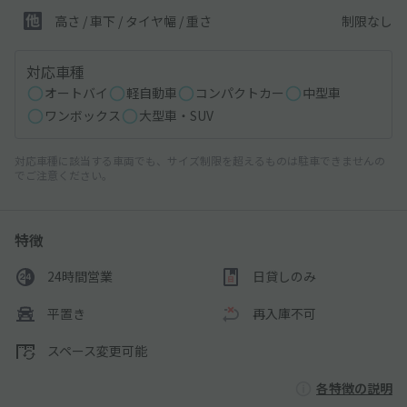
制限なし
高さ / 車下 / タイヤ幅 /
重さ
対応車種
オートバイ
軽自動車
コンパクトカー
中型車
ワンボックス
大型車・SUV
対応車種に該当する車両でも、サイズ制限を超えるものは駐車できませんの
でご注意ください。
特徴
24時間営業
日貸しのみ
平置き
再入庫不可
スペース変更可能
各特徴の説明