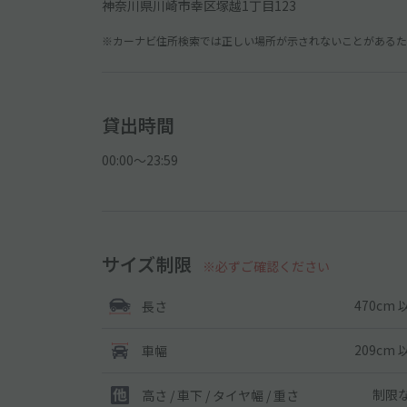
神奈川県川崎市幸区塚越1丁目123
※カーナビ住所検索では正しい場所が示されないことがあるため
貸出時間
00:00〜23:59
サイズ制限
※必ずご確認ください
470cm 
長さ
209cm 
車幅
制限
高さ / 車下 / タイヤ幅 /
重さ