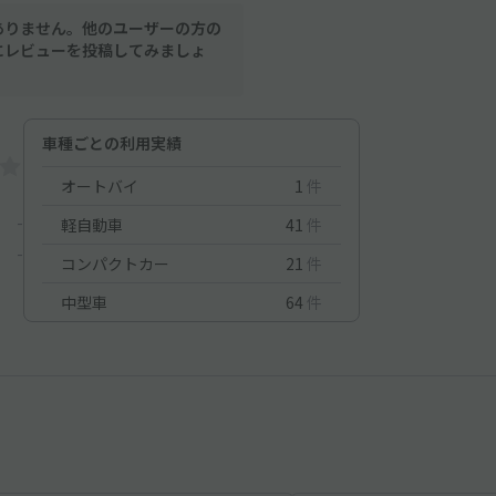
ありません。他のユーザーの方の
にレビューを投稿してみましょ
車種ごとの利用実績
オートバイ
1
件
-
軽自動車
41
件
-
コンパクトカー
21
件
中型車
64
件