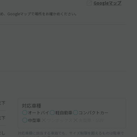
Googleマップ
、Googleマップで場所をお確かめください。
以下
対応車種
オートバイ
軽自動車
コンパクトカー
以下
中型車
ワンボックス
大型車・SUV
なし
対応車種に該当する車両でも、サイズ制限を超えるものは駐車で