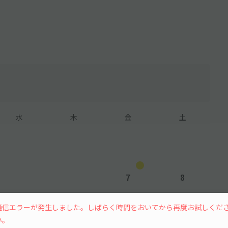
水
木
金
土
7
8
¥699
¥699
通信エラーが発生しました。しばらく時間をおいてから再度お試しくだ
い。