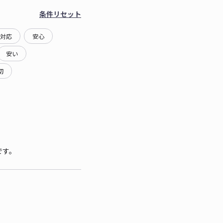
条件リセット
対応
安心
安い
切
です。
。