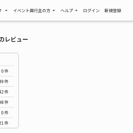
す
イベント興行主の方
ヘルプ
ログイン
新規登録
】のレビュー
0
件
49
件
42
件
98
件
0
件
21
件