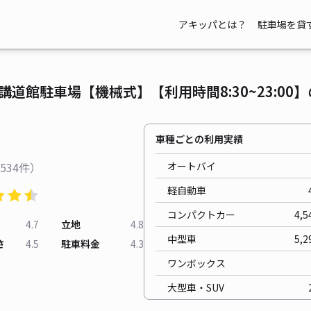
アキッパとは？
駐車場を貸
道館駐車場【機械式】【利用時間8:30~23:00
車種ごとの利用実績
534件）
オートバイ
軽自動車
コンパクトカー
4,5
4.7
立地
4.8
中型車
5,2
さ
4.5
駐車料金
4.3
ワンボックス
大型車・SUV