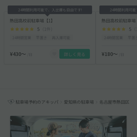
24時間利用可能で、入出庫も自由です!
24時間利用可能
熱田高校前駐車場【1】
熱田高校前駐車場
5
（1件）
5
（
24時間営業
平置き
再入庫可能
24時間営業
平置
¥430〜
¥180〜
詳しく見る
/日
/日
駐車場予約のアキッパ
愛知県の駐車場
名古屋市熱田区の