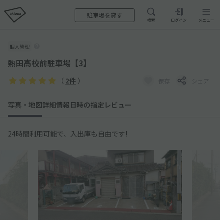
駐車場を貸す
検索
ログイン
メニュー
個人管理
熱田高校前駐車場【3】
（
2件
）
保存
シェア
写真・地図
詳細情報
日時の指定
レビュー
24時間利用可能で、入出庫も自由です!