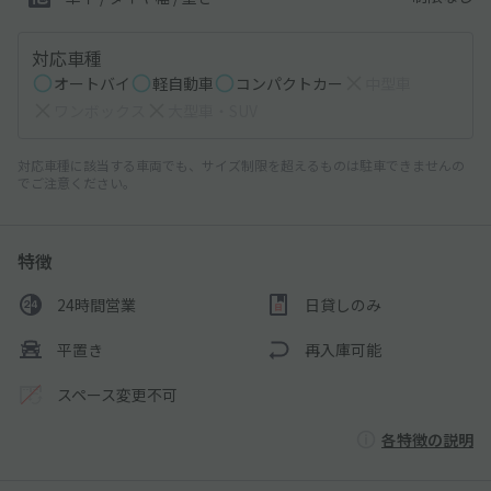
対応車種
オートバイ
軽自動車
コンパクトカー
中型車
ワンボックス
大型車・SUV
対応車種に該当する車両でも、サイズ制限を超えるものは駐車できませんの
でご注意ください。
特徴
24時間営業
日貸しのみ
平置き
再入庫可能
スペース変更不可
各特徴の説明