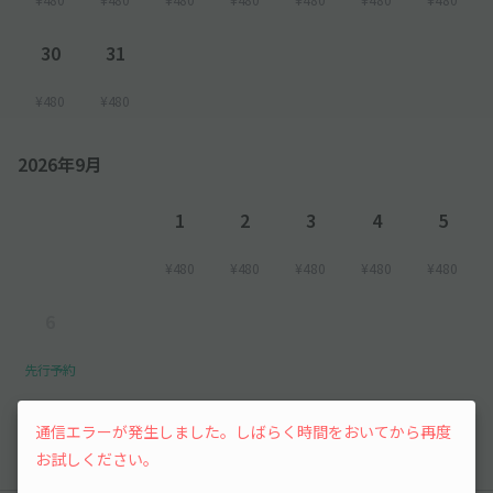
30
31
¥480
¥480
2026年9月
1
2
3
4
5
¥480
¥480
¥480
¥480
¥480
6
先行予約
以降の空き状況は毎日24:00に更新されます。
通信エラーが発生しました。しばらく時間をおいてから再度
お試しください。