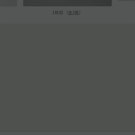
1
枚目 （
全
3
枚
）