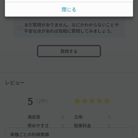
みんなの駐車場Q&A
閉じる
まだ質問がありません。なにかわからないことや
不安な点があれば気軽に質問してみましょう。
質問する
レビュー
5
（2件）
満足度
5
立地
5
停めやすさ
5
駐車料金
5
車種ごとの利用実績