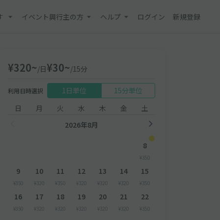
す
イベント興行主の方
ヘルプ
ログイン
新規登録
¥320~
¥30~
/日
/15分
1日単位
15分単位
利用日時選択
日
月
火
水
木
金
土
2026年8月
8
¥350
9
10
11
12
13
14
15
¥350
¥320
¥350
¥320
¥320
¥320
¥350
16
17
18
19
20
21
22
¥350
¥320
¥320
¥320
¥320
¥320
¥350