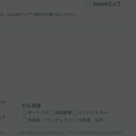
Googleマップ
、Googleマップで場所をお確かめください。
以下
対応車種
オートバイ
軽自動車
コンパクトカー
以下
中型車
ワンボックス
大型車・SUV
なし
対応車種に該当する車両でも、サイズ制限を超えるものは駐車で