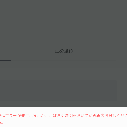
15分単位
水
木
金
土
通信エラーが発生しました。しばらく時間をおいてから再度お試しくだ
い。