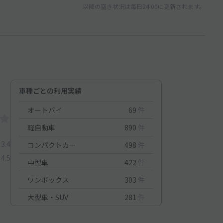
以降の空き状況は毎日24:00に更新されます。
車種ごとの利用実績
オートバイ
69
件
軽自動車
890
件
3.4
コンパクトカー
498
件
4.5
中型車
422
件
ワンボックス
303
件
大型車・SUV
281
件