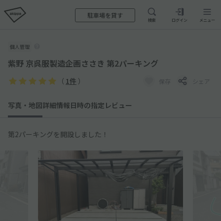
駐車場を貸す
検索
ログイン
メニュー
個人管理
紫野 京呉服製造企画ささき 第2パーキング
（
1件
）
保存
シェア
写真・地図
詳細情報
日時の指定
レビュー
第2パーキングを開設しました！