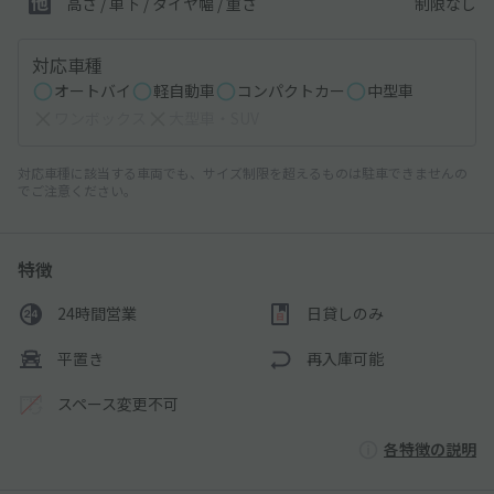
制限なし
高さ / 車下 / タイヤ幅 /
重さ
対応車種
オートバイ
軽自動車
コンパクトカー
中型車
ワンボックス
大型車・SUV
対応車種に該当する車両でも、サイズ制限を超えるものは駐車できませんの
でご注意ください。
特徴
24時間営業
日貸しのみ
平置き
再入庫可能
スペース変更不可
各特徴の説明