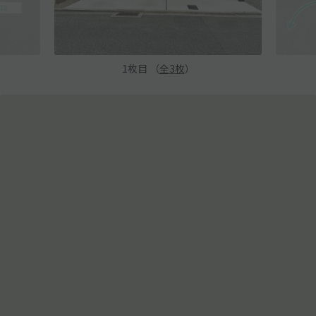
1
枚目 （
全
3
枚
）