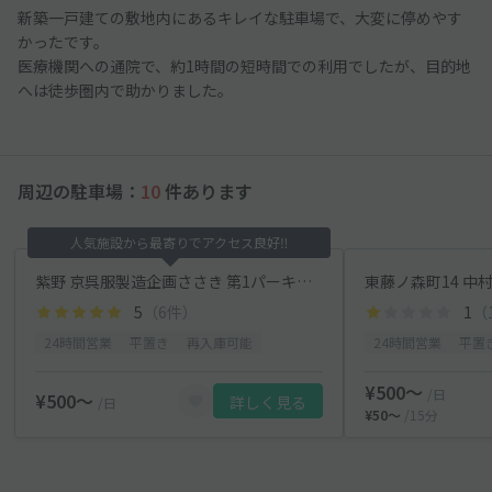
新築一戸建ての敷地内にあるキレイな駐車場で、大変に停めやす
かったです。
医療機関への通院で、約1時間の短時間での利用でしたが、目的地
へは徒歩圏内で助かりました。
周辺の駐車場：
10
件あります
人気施設から最寄りでアクセス良好‼️
紫野 京呉服製造企画ささき 第1パーキング
5
（6件）
1
（
24時間営業
平置き
再入庫可能
24時間営業
平置
¥500〜
/日
¥500〜
詳しく見る
/日
¥50〜
/15分