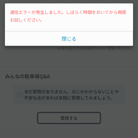
¥400
¥400
¥400
¥400
¥500
通信エラーが発生しました。しばらく時間をおいてから再度
6
7
お試しください。
¥500
先行予約
閉じる
以降の空き状況は毎日24:00に更新されます。
みんなの駐車場Q&A
まだ質問がありません。なにかわからないことや
不安な点があれば気軽に質問してみましょう。
質問する