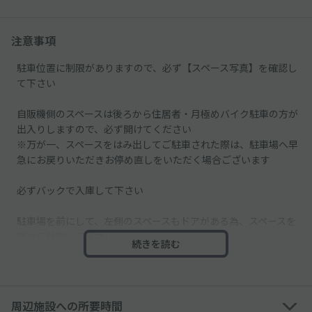
注意事項
駐車位置に制限がありますので、必ず【スペース写真】を確認し
て下さい
自販機側のスペースは後ろから住居者・月極めバイク駐車の方が
出入りしますので、必ず開けてください
※万が一、スペースをはみ出してご駐車された際は、駐車場へ早
急にお戻りいただきお停め直しをいただく場合ございます
必ずバックで入庫して下さい
駐車場を前にして、左側のスペースもドアがある為、スペースを
開けて駐車して下さい
続きを読む
駐車場付近に近隣住民のバイク・自転車があり、出庫の際、切り
替えしが必要となります
出庫の際は、接触等が無いよう十分ご注意ください
周辺施設への所要時間