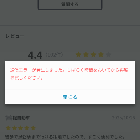
質問する
レビュー
4.4
（102件）
通信エラーが発生しました。しばらく時間をおいてから再度
満足度
4.4
立地
4.2
お試しください。
停めやすさ
4
駐車料金
4.3
車種ごとの利用実績
閉じる
軽自動車
2,198
件
軽自動車
2025/10/26
徒歩で渋谷駅まで行ける距離でしたので、すごく便利でした。