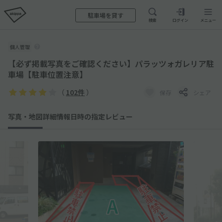
駐車場を貸す
検索
ログイン
メニュー
個人管理
【必ず掲載写真をご確認ください】パラッツォガレリア駐
車場【駐車位置注意】
（
102件
）
保存
シェア
写真・地図
詳細情報
日時の指定
レビュー