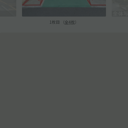
1
枚目 （
全
4
枚
）