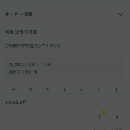
隣地が住宅・マンションのためアイドリング・騒音や振動ご配慮
ご協力宜しくお願い致します
オーナー情報
駐車場周辺の道が狭いので、ご注意ください
利用日時の指定
ご利用日時を選択してください
貸出時間 00:00 〜 23:59
複数日の予約 可
日
月
火
水
木
金
土
2026年8月
7
8
¥1,870
¥2,530