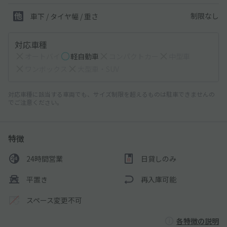
制限なし
車下 / タイヤ幅 / 重さ
対応車種
オートバイ
軽自動車
コンパクトカー
中型車
ワンボックス
大型車・SUV
対応車種に該当する車両でも、サイズ制限を超えるものは駐車できませんの
でご注意ください。
特徴
24時間営業
日貸しのみ
平置き
再入庫可能
スペース変更不可
各特徴の説明