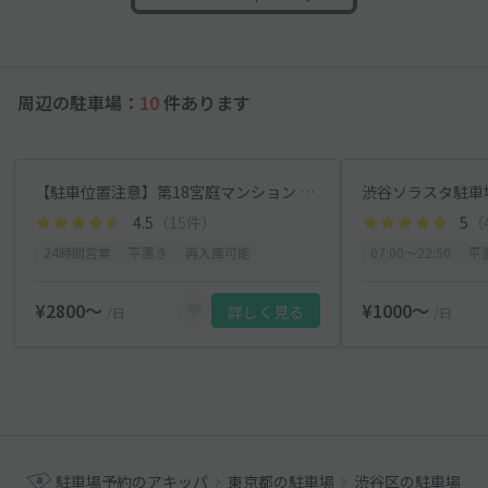
周辺の駐車場：
10
件あります
【駐車位置注意】第18宮庭マンション 駐車場
4.5
（15件）
5
（
24時間営業
平置き
再入庫可能
07:00〜22:50
平
¥2800〜
¥1000〜
詳しく見る
/日
/日
駐車場予約のアキッパ
東京都の駐車場
渋谷区の駐車場