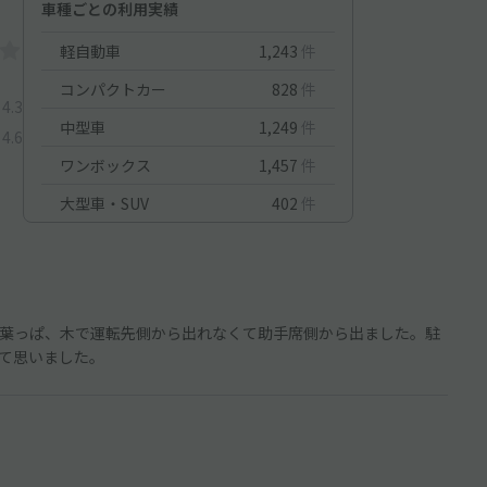
車種ごとの利用実績
軽自動車
1,243
件
コンパクトカー
828
件
4.3
中型車
1,249
件
4.6
ワンボックス
1,457
件
大型車・SUV
402
件
葉っぱ、木で運転先側から出れなくて助手席側から出ました。駐
て思いました。