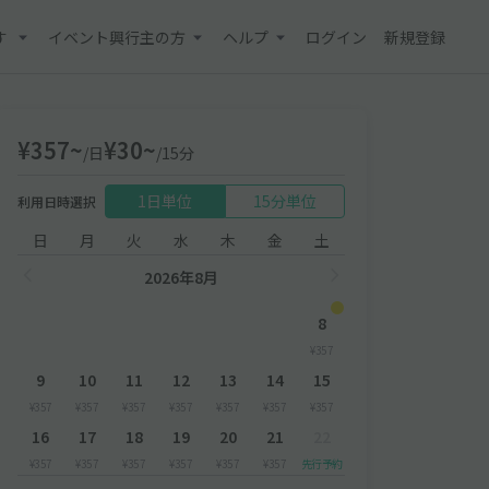
す
イベント興行主の方
ヘルプ
ログイン
新規登録
¥357~
¥30~
/日
/15分
1日単位
15分単位
利用日時選択
日
月
火
水
木
金
土
2026年8月
8
¥357
9
10
11
12
13
14
15
¥357
¥357
¥357
¥357
¥357
¥357
¥357
16
17
18
19
20
21
22
¥357
¥357
¥357
¥357
¥357
¥357
先行予約