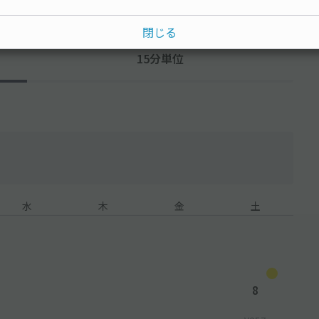
閉じる
15分単位
水
木
金
土
8