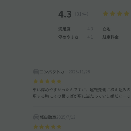
4.3
（31件）
満足度
4.3
立地
停めやすさ
4.1
駐車料金
コンパクトカー
2025/11/28
車は停めやすかったんですが、運転先側に植え込みの
車する時にその葉っぱが車に当たって少し嫌だなーっ
軽自動車
2025/7/13