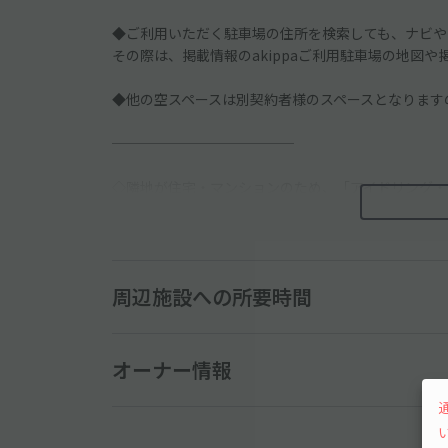
◆ご利用いただく駐車場の住所を検索しても、ナビや
その際は、掲載情報のakippaご利用駐車場の地図
◆他の空スペースは別契約者様のスペースとなります
─────────────
◇隣地が住宅・マンションのため、「アイドリング・
※ご予約者の方へ※
団地敷地内は、お子様やご高齢の方の共有道路でもあ
必ず徐行運転の上、ご予約区画を探す時間を考慮し余
周辺施設への所要時間
オーナー情報