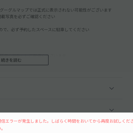
グーグルマップでは正式に表示されない可能性がございます
や掲載写真を必ずご確認ください
ので、必ず予約したスペースに駐車してください
騒音や振動」にご配慮くださいませ
続きを読む
ります。
裕をもってご利用ください。
通信エラーが発生しました。しばらく時間をおいてから再度お試しくだ
い。