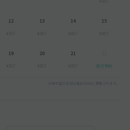
¥357
12
13
14
15
¥357
¥357
¥357
¥357
19
20
21
22
¥357
¥357
¥357
先行予約
以降の空き状況は毎日24:00に更新されます。