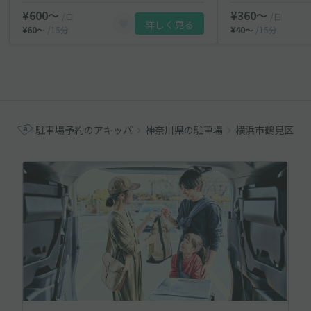
¥600〜
¥360〜
/日
/日
詳しく見る
¥60〜
/15分
¥40〜
/15分
駐車場予約のアキッパ
神奈川県の駐車場
横浜市鶴見区の