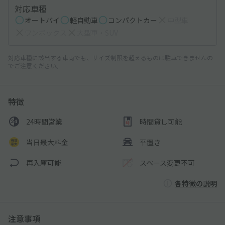
対応車種
オートバイ
軽自動車
コンパクトカー
中型車
ワンボックス
大型車・SUV
対応車種に該当する車両でも、サイズ制限を超えるものは駐車できませんの
でご注意ください。
特徴
24時間営業
時間貸し可能
当日最大料金
平置き
再入庫可能
スペース変更不可
各特徴の説明
注意事項