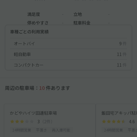
満足度
-
立地
-
停めやすさ
-
駐車料金
-
車種ごとの利用実績
オートバイ
9
件
軽自動車
11
件
コンパクトカー
11
件
周辺の駐車場：
10
件あります
かどやハイツ田邊駐車場
飯田宅アキッパ駐
3
（2件）
4.6
24時間営業
平置き
再入庫可能
24時間営業
平置