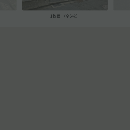
1
枚目 （
全
5
枚
）