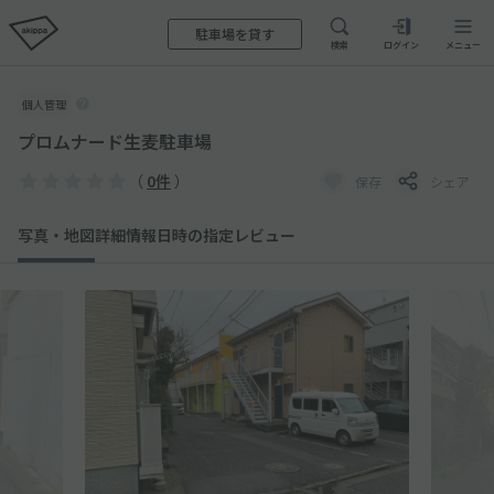
駐車場を貸す
検索
ログイン
メニュー
個人管理
プロムナード生麦駐車場
（
0件
）
保存
シェア
写真・地図
詳細情報
日時の指定
レビュー