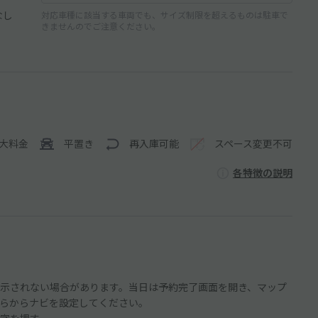
なし
対応車種に該当する車両でも、サイズ制限を超えるものは駐車で
きませんのでご注意ください。
大料金
平置き
再入庫可能
スペース変更不可
各特徴の説明
示されない場合があります。当日は予約完了画面を開き、マップ
らからナビを設定してください。