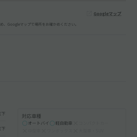
Googleマップ
、Googleマップで場所をお確かめください。
以下
対応車種
オートバイ
軽自動車
コンパクトカー
以下
中型車
ワンボックス
大型車・SUV