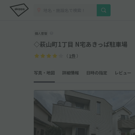
個人管理
◇萩山町1丁目 N宅あきっぱ駐車場
（
1件
）
写真・地図
詳細情報
日時の指定
レビュー