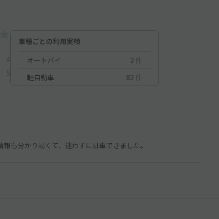
車種ごとの利用実績
4
オートバイ
2
件
5
軽自動車
82
件
情報も分かり易くて、迷わずに駐車できました。