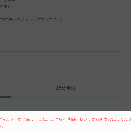
字を押す
ンを押す
を間違えないようご注意ください。
15分単位
通信エラーが発生しました。しばらく時間をおいてから再度お試しくだ
い。