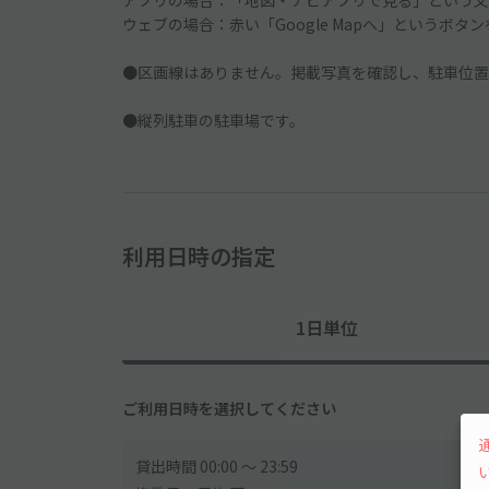
アプリの場合：「地図・ナビアプリで見る」という文
ウェブの場合：赤い「Google Mapへ」というボタ
●区画線はありません。掲載写真を確認し、駐車位置
●縦列駐車の駐車場です。
利用日時の指定
1日単位
ご利用日時を選択してください
貸出時間 00:00 〜 23:59