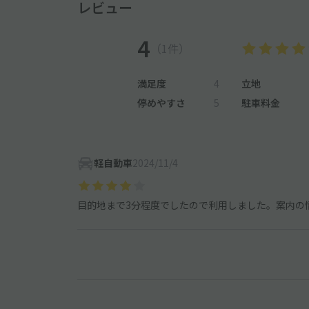
レビュー
4
（1件）
満足度
4
立地
停めやすさ
5
駐車料金
軽自動車
2024/11/4
目的地まで3分程度でしたので利用しました。案内の