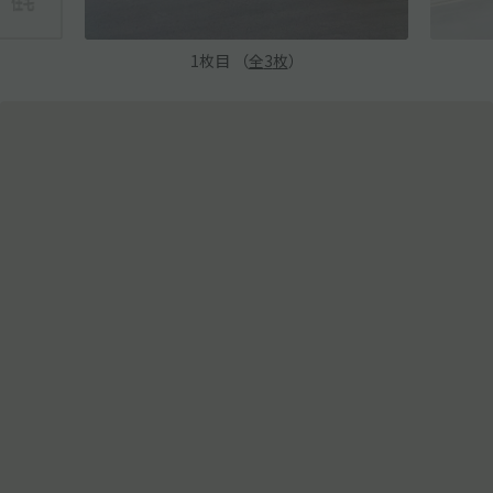
1
枚目 （
全
3
枚
）