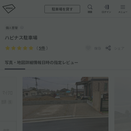
駐車場を貸す
検索
ログイン
メニュー
個人管理
ハピナス駐車場
（
5件
）
保存
シェア
写真・地図
詳細情報
日時の指定
レビュー