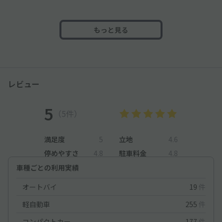
もっと見る
レビュー
5
（5件）
満足度
5
立地
4.6
停めやすさ
4.8
駐車料金
4.8
車種ごとの利用実績
オートバイ
19
件
軽自動車
255
件
コンパクトカー
177
件