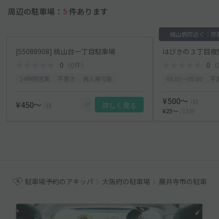
周辺の駐車場：
5
件あります
城山病院近く｜夜
[55088908] 桃山台一丁目駐車場
はびきの３丁目夜
0
（0件）
0
（
24時間営業
平置き
再入庫可能
00:00〜08:00
平
¥500〜
/日
¥450〜
詳しく見る
/日
¥25〜
/15分
駐車場予約のアキッパ
大阪府の駐車場
藤井寺市の駐車場