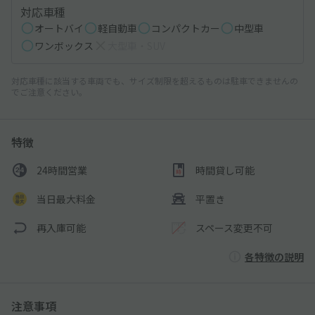
対応車種
オートバイ
軽自動車
コンパクトカー
中型車
ワンボックス
大型車・SUV
対応車種に該当する車両でも、サイズ制限を超えるものは駐車できませんの
でご注意ください。
特徴
24時間営業
時間貸し可能
当日最大料金
平置き
再入庫可能
スペース変更不可
各特徴の説明
注意事項