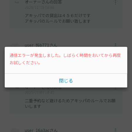
オーナーさんの回答
2025/12/29 10:58
アキッパでの貸出は４５６だけです
アキッパのルールでお願い致します
user_f6b771さん
2025/07/07 18:27
通信エラーが発生しました。しばらく時間をおいてから再度
お聞きします。今晩19時ごろから明日の朝8時ごろまで停め
お試しください。
たいのですが、料金はどうなりますか？今日と明日と予約を
取らないとダメでしょうか？
閉じる
オーナーさんの回答
2025/07/07 18:42
二重予約など避けるためアキッパのルールでお願
いします
user_16a3acさん