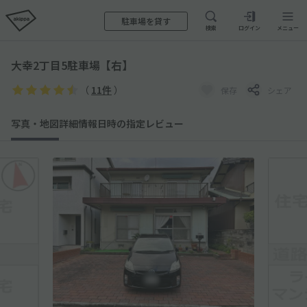
駐車場を貸す
検索
ログイン
メニュー
大幸2丁目5駐車場【右】
（
11件
）
保存
シェア
写真・地図
詳細情報
日時の指定
レビュー