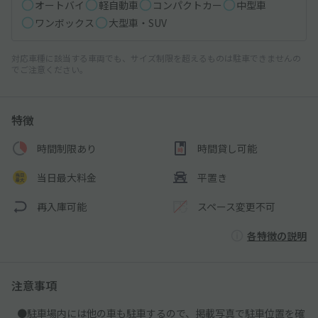
オートバイ
軽自動車
コンパクトカー
中型車
ワンボックス
大型車・SUV
対応車種に該当する車両でも、サイズ制限を超えるものは駐車できませんの
でご注意ください。
特徴
時間制限あり
時間貸し可能
当日最大料金
平置き
再入庫可能
スペース変更不可
各特徴の説明
注意事項
●駐車場内には他の車も駐車するので、掲載写真で駐車位置を確