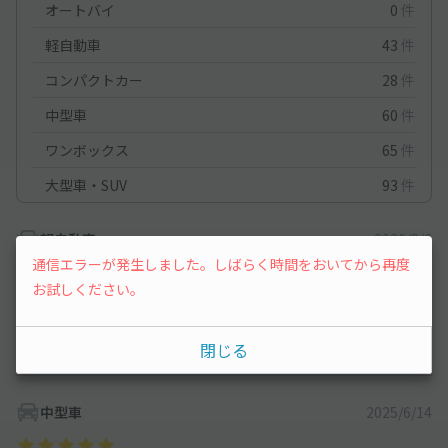
オートバイ
0
件
軽自動車
43
件
コンパクトカー
28
件
中型車
60
件
ワンボックス
65
件
大型車・SUV
93
件
軽自動車
2026/8/6
通信エラーが発生しました。しばらく時間をおいてから再度
お試しください。
野球観戦で利用させて頂きました。ちょうどご帰宅されたオーナ
ーさんとお会いし、いってらっしゃいと送り出してくださいまし
た。また利用させて頂きます。ありがとうございました☺︎
閉じる
中型車
2025/6/14