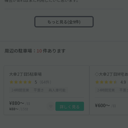
もっと見る(全9件)
周辺の駐車場：
10
件あります
大幸2丁目5駐車場
◇大幸2丁目M宅
5
（64件）
4.9
24時間営業
平置き
再入庫可能
24時間営業
平置
¥880〜
/日
¥600〜
/日
詳しく見る
¥88〜
/15分