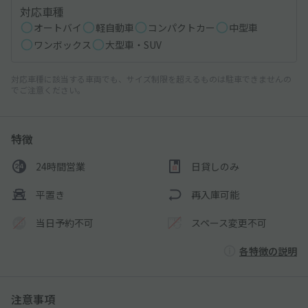
対応車種
オートバイ
軽自動車
コンパクトカー
中型車
ワンボックス
大型車・SUV
対応車種に該当する車両でも、サイズ制限を超えるものは駐車できませんの
でご注意ください。
特徴
24時間営業
日貸しのみ
平置き
再入庫可能
当日予約不可
スペース変更不可
各特徴の説明
注意事項