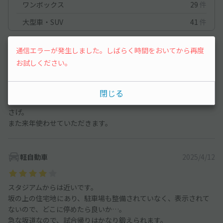
ワンボックス
29
件
大型車・SUV
41
件
コンパクトカー
2026/3/28
通信エラーが発生しました。しばらく時間をおいてから再度
お試しください。
スタジアム観戦で利用。駐車場からスタジアムまでの途中でショ
ートカットを見つけてかなりかなり近道できました。
閉じる
ただ、雨の日はこのショートカット危ないので気をつけた方がよ
さげ。
また来年使わせていただきます。
軽自動車
2025/4/12
スタジアムからは近いです。
坂の上の住宅地にあり、駐車場も整備されていなく、表示されて
ないので、どこに停めたら良いか…。
急な坂道なので、試合帰りはかなり鍛えられます。