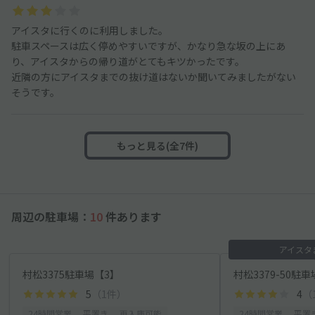
アイスタに行くのに利用しました。
駐車スペースは広く停めやすいですが、かなり急な坂の上にあ
り、アイスタからの帰り道がとてもキツかったです。
近隣の方にアイスタまでの抜け道はないか聞いてみましたがない
そうです。
もっと見る(全7件)
周辺の駐車場：
10
件あります
アイスタ
村松3375駐車場【3】
村松3379-50駐車
5
（1件）
4
（
24時間営業
平置き
再入庫可能
24時間営業
平置