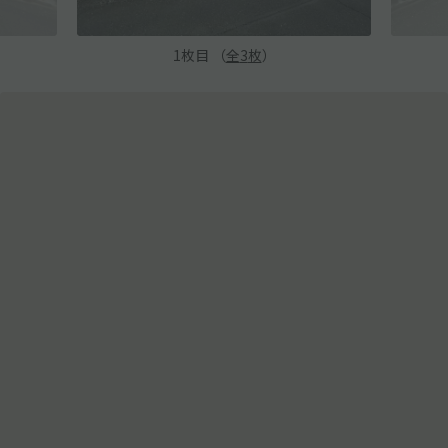
1
枚目 （
全
3
枚
）