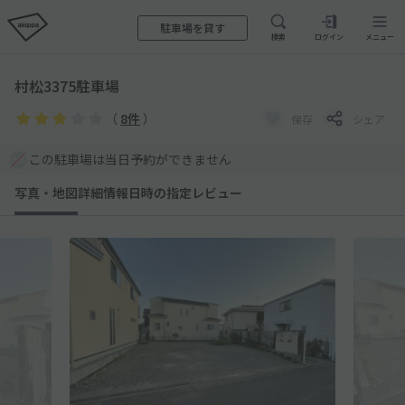
駐車場を貸す
検索
ログイン
メニュー
村松3375駐車場
（
8件
）
保存
シェア
この駐車場は当日予約ができません
写真・地図
詳細情報
日時の指定
レビュー