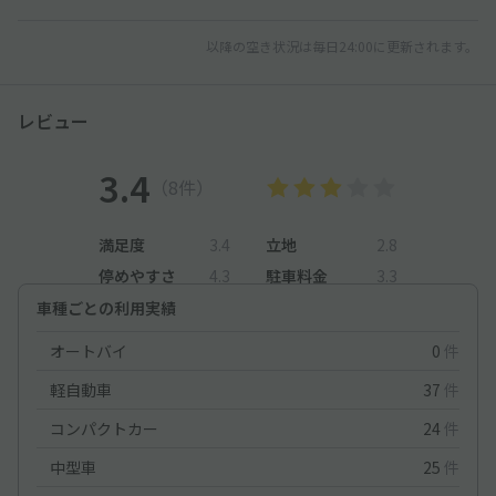
以降の空き状況は毎日24:00に更新されます。
レビュー
3.4
（8件）
満足度
3.4
立地
2.8
停めやすさ
4.3
駐車料金
3.3
車種ごとの利用実績
オートバイ
0
件
軽自動車
37
件
コンパクトカー
24
件
中型車
25
件