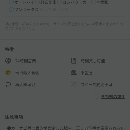
オートバイ
軽自動車
コンパクトカー
中型車
ワンボックス
大型車・SUV
対応車種に該当する車両でも、サイズ制限を超えるものは駐車できませんの
でご注意ください。
特徴
24時間営業
時間貸し可能
当日最大料金
平置き
再入庫可能
スペース変更不可
各特徴の説明
注意事項
●カーナビ等で目的地設定した場合、正しい位置が表示されない