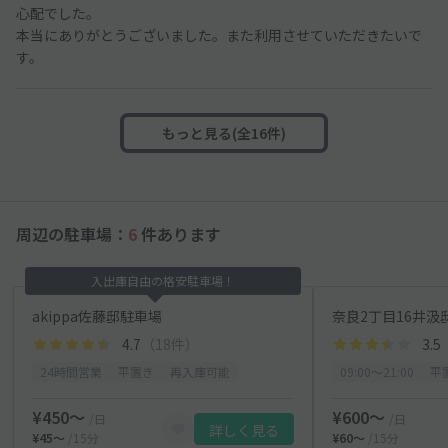
心配でした。
本当にありがとうございました。また利用させていただきたいで
す。
もっと見る(全16件)
周辺の駐車場：
6
件あります
入出庫自由の格安駐車場！
akippa佐藤邸駐車場
奈良2丁目16井汲邸
4.7
（18件）
3.5
24時間営業
平置き
再入庫可能
09:00〜21:00
平
¥450〜
¥600〜
/日
/日
詳しく見る
¥45〜
/15分
¥60〜
/15分