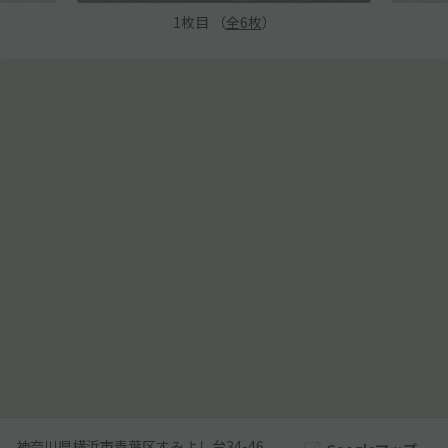
1
枚目 （
全
6
枚
）
神奈川県横浜市青葉区すみよし台34-46