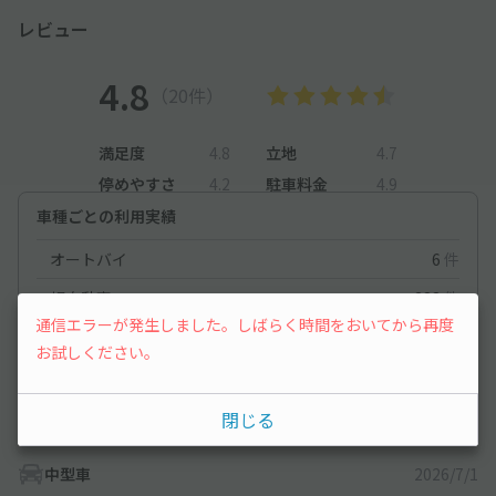
レビュー
4.8
（20件）
満足度
4.8
立地
4.7
停めやすさ
4.2
駐車料金
4.9
車種ごとの利用実績
オートバイ
6
件
軽自動車
288
件
通信エラーが発生しました。しばらく時間をおいてから再度
コンパクトカー
133
件
お試しください。
中型車
148
件
ワンボックス
176
件
閉じる
中型車
2026/7/1