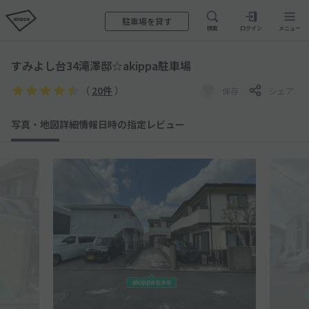
駐車場を貸す
検索
ログイン
メニュー
すみよし台34滝澤邸☆akippa駐車場
（
20件
）
保存
シェア
写真・地図
詳細情報
日時の指定
レビュー