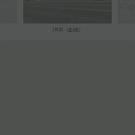
1
枚目 （
全
4
枚
）