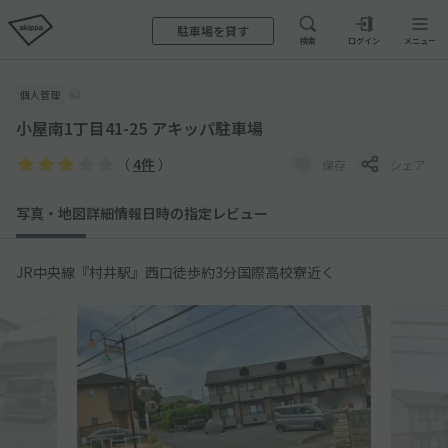
駐車場を貸す
検索
ログイン
メニュー
個人管理
小屋南1丁目41-25 アキッパ駐車場
（
4件
）
保存
シェア
写真・地図
詳細情報
日時の指定
レビュー
JR中央線『村井駅』西口徒歩約3分国際高校寮近く