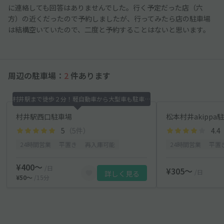
に連絡しても回答はありませんでした。行く予定だった店（六
方）の近くだったので予約しましたが、行ってみたら店の駐車場
は結構空いていたので、二度と予約することはないと思います。
周辺の駐車場：
2
件あります
村井駅まで徒歩２分！軽自動車から大型車も駐車可能！
村井駅西口駐車場
松本村井akippa
5
（5件）
4.4
24時間営業
平置き
再入庫可能
24時間営業
平置
¥400〜
/日
¥305〜
/日
詳しく見る
¥50〜
/15分