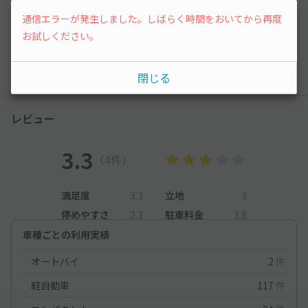
不安な点があれば気軽に質問してみましょう。
通信エラーが発生しました。しばらく時間をおいてから再度
お試しください。
質問する
閉じる
レビュー
3.3
（4件）
満足度
3.3
立地
3
停めやすさ
2.3
駐車料金
3.8
車種ごとの利用実績
オートバイ
2
件
軽自動車
117
件