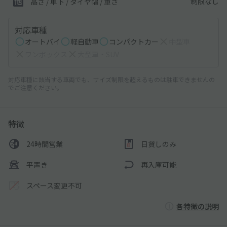
制限なし
高さ / 車下 / タイヤ幅 /
重さ
対応車種
オートバイ
軽自動車
コンパクトカー
中型車
ワンボックス
大型車・SUV
対応車種に該当する車両でも、サイズ制限を超えるものは駐車できませんの
でご注意ください。
特徴
24時間営業
日貸しのみ
平置き
再入庫可能
スペース変更不可
各特徴の説明