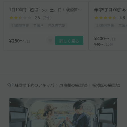
1日100円！超得！火、土、日！板橋区赤塚5丁目駐車場
赤塚5丁目 O宅"
2.5
（2件）
4.8
24時間営業
平置き
再入庫可能
24時間営業
平置
¥400〜
/日
¥250〜
詳しく見る
/日
¥40〜
/15分
駐車場予約のアキッパ
東京都の駐車場
板橋区の駐車場