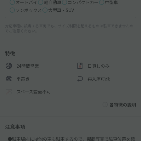
オートバイ
軽自動車
コンパクトカー
中型車
ワンボックス
大型車・SUV
対応車種に該当する車両でも、サイズ制限を超えるものは駐車できませんの
でご注意ください。
特徴
24時間営業
日貸しのみ
平置き
再入庫可能
スペース変更不可
各特徴の説明
注意事項
●駐車場内には他の車も駐車するので、掲載写真で駐車位置を確