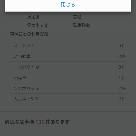
-
（0件）
閉じる
満足度
-
立地
-
停めやすさ
-
駐車料金
-
車種ごとの利用実績
オートバイ
0
件
軽自動車
3
件
コンパクトカー
0
件
中型車
1
件
ワンボックス
2
件
大型車・SUV
2
件
周辺の駐車場：
10
件あります