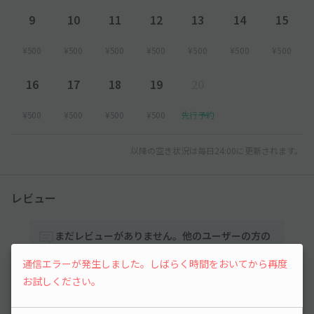
9
10
11
12
13
14
15
¥500
¥500
¥500
¥500
¥500
¥500
¥500
16
17
18
19
20
¥500
¥500
¥500
¥500
先行予約
以降の空き状況は毎日24:00に更新されます。
レビュー
まだレビューがありません。他のユーザーの方の
ために、利用後にレビューを投稿してみましょ
通信エラーが発生しました。しばらく時間をおいてから再度
う。
お試しください。