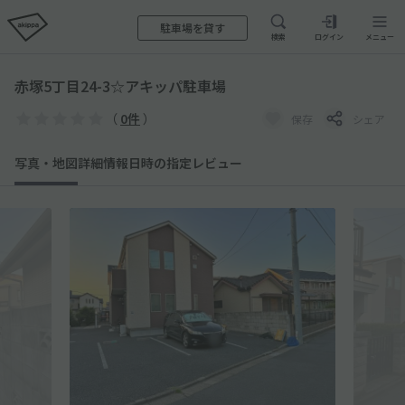
駐車場を貸す
検索
ログイン
メニュー
赤塚5丁目24-3☆アキッパ駐車場
（
0件
）
保存
シェア
写真・地図
詳細情報
日時の指定
レビュー