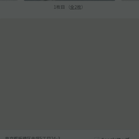
1
枚目 （
全
2
枚
）
東京都板橋区赤塚5丁目24-3