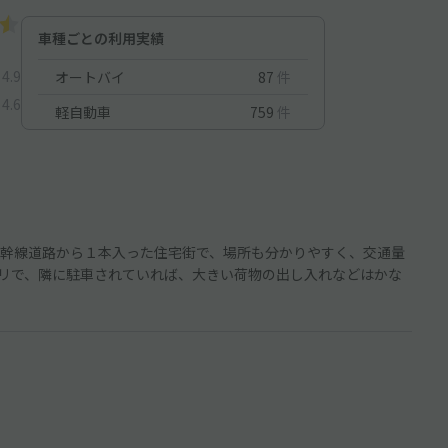
車種ごとの利用実績
4.9
オートバイ
87
件
4.6
軽自動車
759
件
幹線道路から１本入った住宅街で、場所も分かりやすく、交通量
リで、隣に駐車されていれば、大きい荷物の出し入れなどはかな