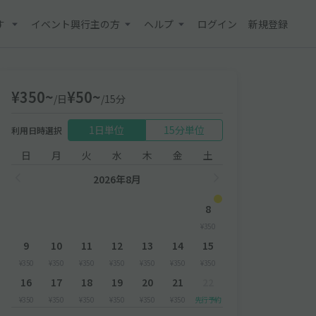
す
イベント興行主の方
ヘルプ
ログイン
新規登録
¥350~
¥50~
/日
/15分
1日単位
15分単位
利用日時選択
日
月
火
水
木
金
土
2026年8月
8
¥350
9
10
11
12
13
14
15
¥350
¥350
¥350
¥350
¥350
¥350
¥350
16
17
18
19
20
21
22
¥350
¥350
¥350
¥350
¥350
¥350
先行予約