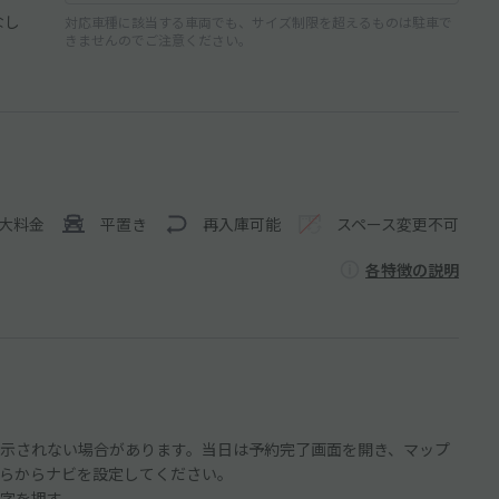
なし
対応車種に該当する車両でも、サイズ制限を超えるものは駐車で
きませんのでご注意ください。
大料金
平置き
再入庫可能
スペース変更不可
各特徴の説明
示されない場合があります。当日は予約完了画面を開き、マップ
らからナビを設定してください。
字を押す