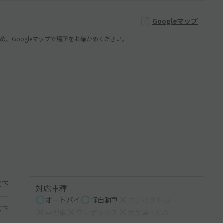
Googleマップ
、Googleマップで場所をお確かめください。
以下
対応車種
オートバイ
軽自動車
コンパクトカー
以下
中型車
ワンボックス
大型車・SUV