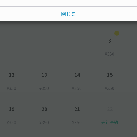
水
木
金
土
閉じる
8
¥350
12
13
14
15
¥350
¥350
¥350
¥350
19
20
21
22
¥350
¥350
¥350
先行予約