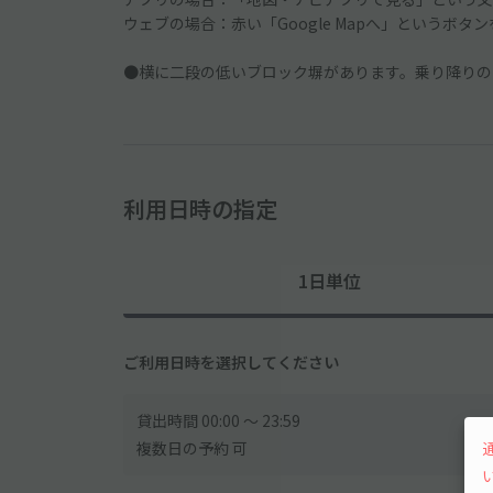
ウェブの場合：赤い「Google Mapへ」というボタ
●横に二段の低いブロック塀があります。乗り降りの
利用日時の指定
1日単位
ご利用日時を選択してください
貸出時間 00:00 〜 23:59
複数日の予約 可