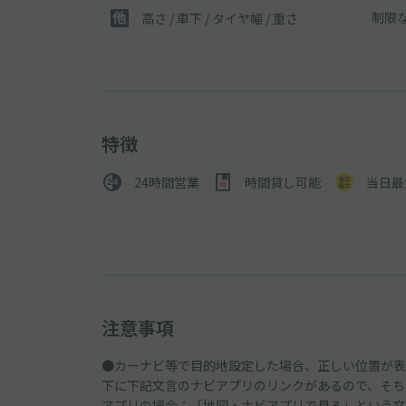
制限
高さ / 車下 / タイヤ幅 /
重さ
特徴
24時間営業
時間貸し可能
当日最
注意事項
●カーナビ等で目的地設定した場合、正しい位置が表
下に下記文言のナビアプリのリンクがあるので、そち
アプリの場合：「地図・ナビアプリで見る」という文