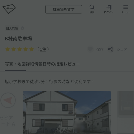
駐車場を貸す
検索
ログイン
メニュー
個人管理
B棟南駐車場
（
1件
）
保存
シェア
写真・地図
詳細情報
日時の指定
レビュー
旭小学校まで徒歩2分！行事の時など便利です！