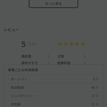
もっと見る
レビュー
5
（1件）
満足度
5
立地
5
停めやすさ
5
駐車料金
5
車種ごとの利用実績
オートバイ
0
件
軽自動車
46
件
コンパクトカー
17
件
中型車
17
件