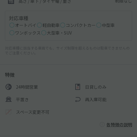
制限なし
高さ / 車下 / タイヤ幅 /
重さ
対応車種
オートバイ
軽自動車
コンパクトカー
中型車
ワンボックス
大型車・SUV
対応車種に該当する車両でも、サイズ制限を超えるものは駐車できませんの
でご注意ください。
特徴
24時間営業
日貸しのみ
平置き
再入庫可能
スペース変更不可
各特徴の説明