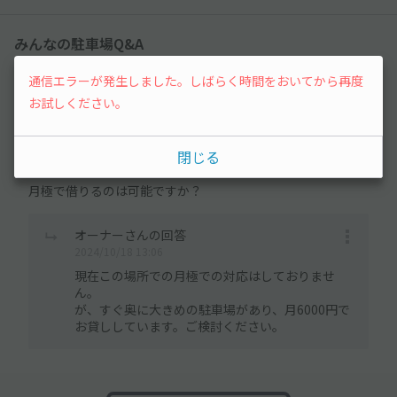
みんなの駐車場Q&A
通信エラーが発生しました。しばらく時間をおいてから再度
の質問があります
1件
お試しください。
エステックさん
閉じる
2024/10/16 11:01
月極で借りるのは可能ですか？
オーナーさんの回答
2024/10/18 13:06
現在この場所での月極での対応はしておりませ
ん。
が、すぐ奥に大きめの駐車場があり、月6000円で
お貸ししています。ご検討ください。