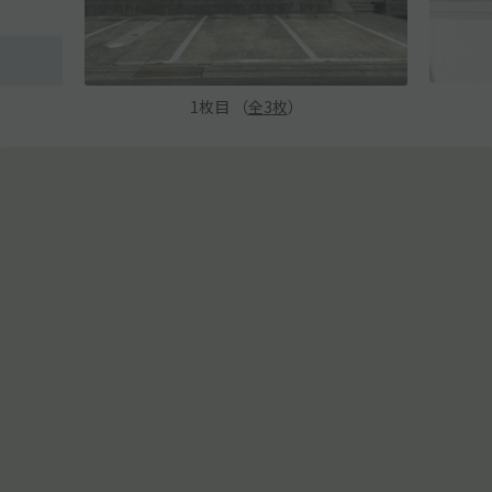
1
枚目 （
全
3
枚
）