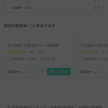
大型車・SUV
1
件
周辺の駐車場：
10
件あります
下小出町2丁目S宅アキッパ駐車場
下小出町2丁目付
4.5
（2件）
5
（
24時間営業
平置き
再入庫可能
24時間営業
平置
¥500〜
¥300〜
詳しく見る
/日
/日
駐車場予約のアキッパ
群馬県の駐車場
前橋市の駐車場