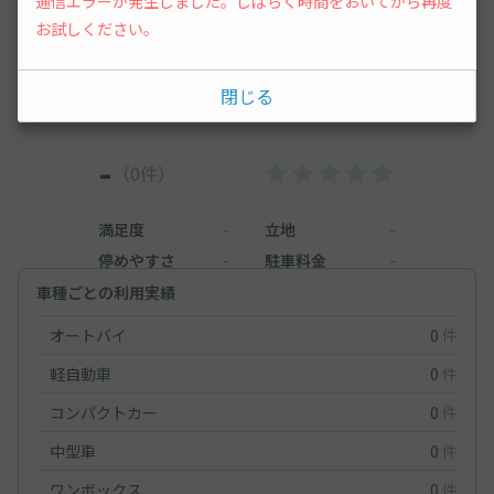
通信エラーが発生しました。しばらく時間をおいてから再度
お試しください。
まだレビューがありません。他のユーザーの方の
ために、利用後にレビューを投稿してみましょ
う。
閉じる
-
（0件）
満足度
-
立地
-
停めやすさ
-
駐車料金
-
車種ごとの利用実績
オートバイ
0
件
軽自動車
0
件
コンパクトカー
0
件
中型車
0
件
ワンボックス
0
件