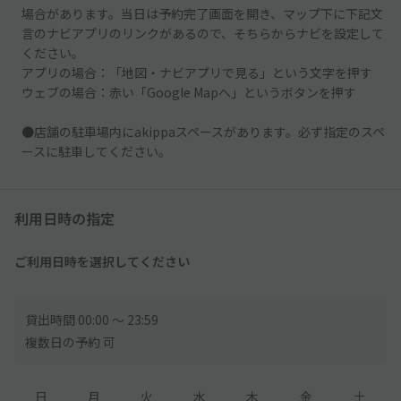
場合があります。当日は予約完了画面を開き、マップ下に下記文
言のナビアプリのリンクがあるので、そちらからナビを設定して
ください。
アプリの場合：「地図・ナビアプリで見る」という文字を押す
ウェブの場合：赤い「Google Mapへ」というボタンを押す
●店舗の駐車場内にakippaスペースがあります。必ず指定のスペ
ースに駐車してください。
利用日時の指定
ご利用日時を選択してください
貸出時間 00:00 〜 23:59
複数日の予約 可
日
月
火
水
木
金
土