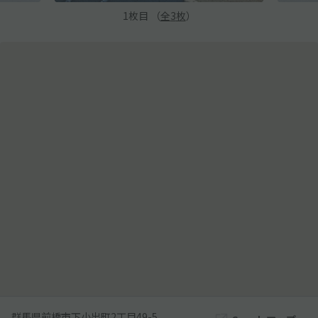
1
枚目 （
全
3
枚
）
群馬県前橋市下小出町2丁目49-5