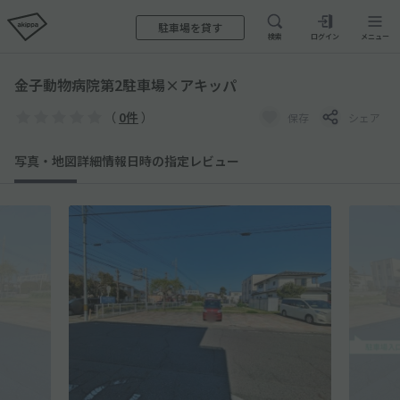
駐車場を貸す
検索
ログイン
メニュー
金子動物病院第2駐車場×アキッパ
（
0件
）
保存
シェア
写真・地図
詳細情報
日時の指定
レビュー