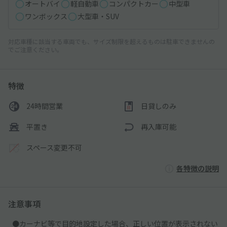
オートバイ
軽自動車
コンパクトカー
中型車
ワンボックス
大型車・SUV
対応車種に該当する車両でも、サイズ制限を超えるものは駐車できませんの
でご注意ください。
特徴
24時間営業
日貸しのみ
平置き
再入庫可能
スペース変更不可
各特徴の説明
注意事項
●カーナビ等で目的地設定した場合、正しい位置が表示されない