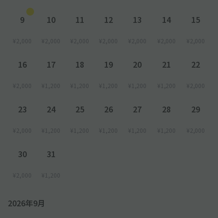
●サイズ制限により入庫できない場合は別途の平面駐車料金(現
金のみ)（15分300円(税込)※上限無し)にてお預かりできます。
9
10
11
12
13
14
15
───────
¥2,000
¥2,000
¥2,000
¥2,000
¥2,000
¥2,000
¥2,000
【ご利用時間について】
●16:00～23:00までに入出庫してください。23:00～翌日16:00は
16
17
18
19
20
21
22
入出庫できません。予約時間外停める場合は現地スタッフにお尋
ねください。
¥2,000
¥1,200
¥1,200
¥1,200
¥1,200
¥1,200
¥2,000
●予約時間を超えてご利用された場合、現地料金に従い、現地に
23
24
25
26
27
28
29
て超過料金・宿泊料金をお支払いください。
¥2,000
¥1,200
¥1,200
¥1,200
¥1,200
¥1,200
¥2,000
───────
【入庫方法について】
30
31
●到着後、現地スタッフへakippaで予約している旨を伝え、予
約完了メール または 予約確認ページをご提示ください。申請な
¥2,000
¥1,200
き場合、現地にて別途お支払が発生します。
●入庫時に、車の鍵を管理人に預けてください。
2026年9月