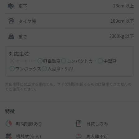
13cm 以上
車下
189cm 以下
タイヤ幅
2300kg 以下
重さ
対応車種
オートバイ
軽自動車
コンパクトカー
中型車
ワンボックス
大型車・SUV
対応車種に該当する車両でも、サイズ制限を超えるものは駐車できませんの
でご注意ください。
特徴
時間制限あり
日貸しのみ
機械式(有人)
再入庫不可