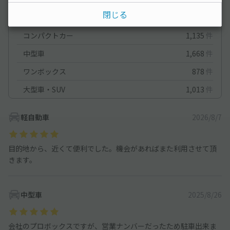
閉じる
軽自動車
1,640
件
コンパクトカー
1,135
件
中型車
1,668
件
ワンボックス
878
件
大型車・SUV
1,013
件
軽自動車
2026/8/7
目的地から、近くて便利でした。機会があればまた利用させて頂
きます。
中型車
2025/8/26
会社のプロボックスですが、営業ナンバーだったため駐車出来ま