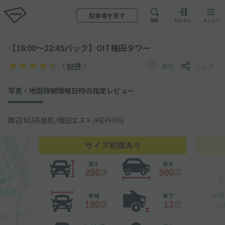
駐車場を貸す
検索
ログイン
メニュー
【16:00～22:45パック】OIT梅田タワー
（
65件
）
保存
シェア
写真・地図
詳細情報
日時の指定
レビュー
周辺:NU茶屋町/梅田エスト/HEPHIVE