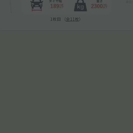
1
枚目 （
全
11
枚
）