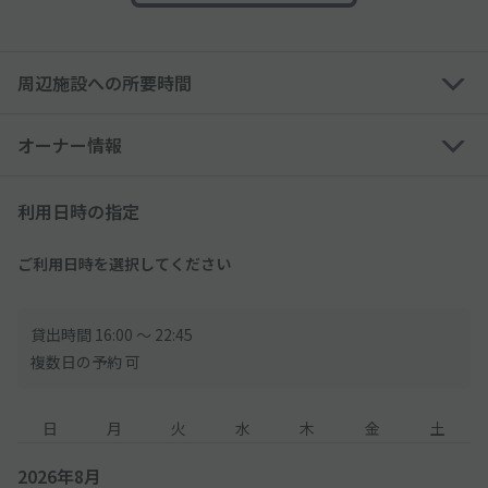
●ミラーやアンテナなどは車検証のサイズに含まれませんので、
車検証の数値が規格内でも駐車できない場合があります。
周辺施設への所要時間
●入庫お断り車両 ゲレンデ、プラド、XC60、2023年式～アルフ
ァード、2023年式～ヴェルファイア
オーナー情報
※高さのサイズ制限により、トールワゴン・一部の軽自動車は利
用できない可能性あり
利用日時の指定
※外国車やスポーツカーなど、タイヤ幅が広い車は利用できない
可能性あり
ご利用日時を選択してください
[ 利用可能サイズ制限内であっても以下の車両は利用不可 ]
・ルーフキャリア（金具のみ含む）搭載車両
・ウイング、背面にスペアタイヤ搭載車両
貸出時間 16:00 〜 22:45
・軽トラック/軽貨物車両/事業用車両(黒ナンバー/緑ナンバー等)
複数日の予約 可
・サイドミラーが折りたためない車両
・アンテナ格納不能による規格外の車両
日
月
火
水
木
金
土
・ヒッチメンバー、牽引フックなど装着の車両
・バックミラー(純正、後付け)搭載車両
2026年8月