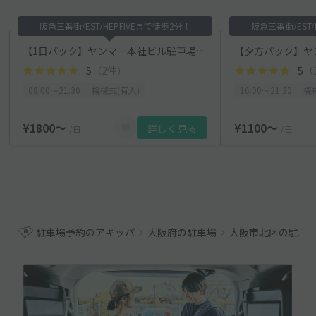
阪急三番街/EST/HEPFIVEまで徒歩2分！
阪急三番街/EST/
【1日パック】ヤンマー本社ビル駐車場【8:00～21:30】
5
（2件）
5
（
08:00〜21:30
機械式(有人)
16:00〜21:30
機
¥1800〜
¥1100〜
詳しく見る
/日
/日
駐車場予約のアキッパ
大阪府の駐車場
大阪市北区の駐車