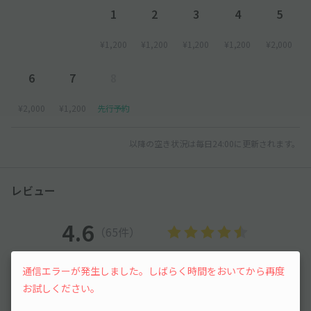
1
2
3
4
5
¥1,200
¥1,200
¥1,200
¥1,200
¥2,000
6
7
8
¥2,000
¥1,200
先行予約
以降の空き状況は毎日24:00に更新されます。
レビュー
4.6
（65件）
満足度
4.6
立地
4.7
通信エラーが発生しました。しばらく時間をおいてから再度
停めやすさ
4.7
駐車料金
4.6
お試しください。
車種ごとの利用実績