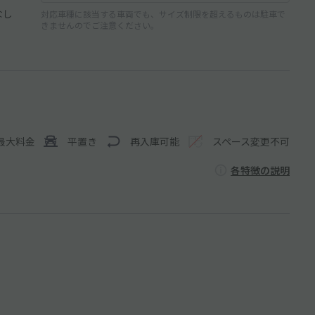
なし
対応車種に該当する車両でも、サイズ制限を超えるものは駐車で
きませんのでご注意ください。
最大料金
平置き
再入庫可能
スペース変更不可
各特徴の説明