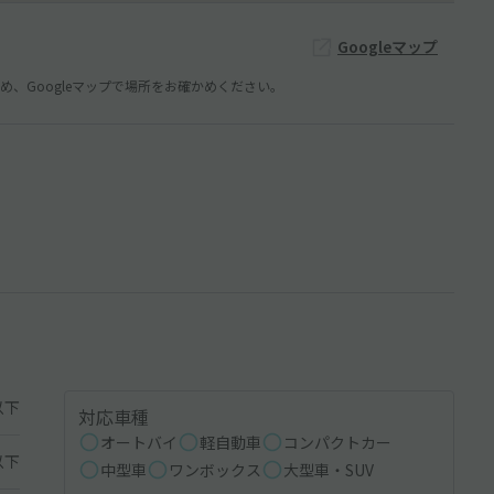
Googleマップ
、Googleマップで場所をお確かめください。
以下
対応車種
オートバイ
軽自動車
コンパクトカー
以下
中型車
ワンボックス
大型車・SUV