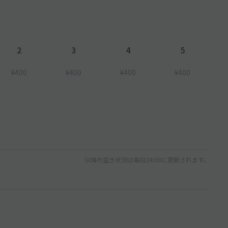
2
3
4
5
¥400
¥400
¥400
¥400
以降の空き状況は毎日24:00に更新されます。