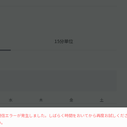
15分単位
水
木
金
土
通信エラーが発生しました。しばらく時間をおいてから再度お試しくだ
い。