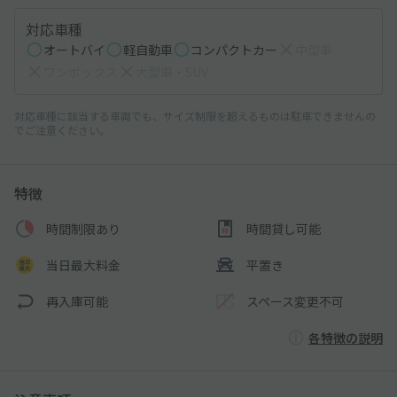
対応車種
オートバイ
軽自動車
コンパクトカー
中型車
ワンボックス
大型車・SUV
対応車種に該当する車両でも、サイズ制限を超えるものは駐車できませんの
でご注意ください。
特徴
時間制限あり
時間貸し可能
当日最大料金
平置き
再入庫可能
スペース変更不可
各特徴の説明