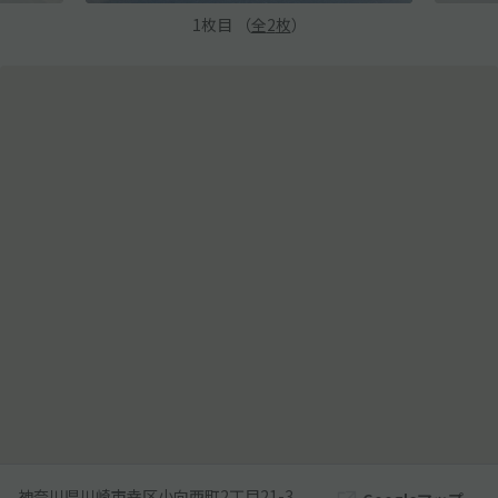
1
枚目 （
全
2
枚
）
神奈川県川崎市幸区小向西町2丁目21-3