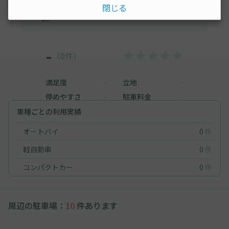
閉じる
ために、利用後にレビューを投稿してみましょ
う。
-
（0件）
満足度
-
立地
-
停めやすさ
-
駐車料金
-
車種ごとの利用実績
オートバイ
0
件
軽自動車
0
件
コンパクトカー
0
件
周辺の駐車場：
10
件あります