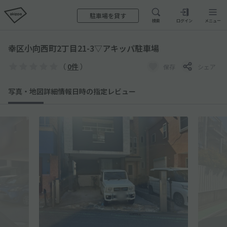
駐車場を貸す
検索
ログイン
メニュー
幸区小向西町2丁目21-3▽アキッパ駐車場
（
0件
）
保存
シェア
写真・地図
詳細情報
日時の指定
レビュー