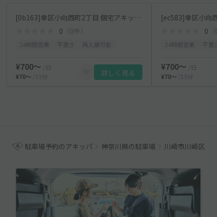
[0b163]幸区小向西町2丁目 個宅アキッパ駐車場
0
（0件）
0
（
24時間営業
平置き
再入庫可能
24時間営業
平置
¥700〜
¥700〜
/日
/日
詳しく見る
¥70〜
/15分
¥70〜
/15分
駐車場予約のアキッパ
神奈川県の駐車場
川崎市川崎区の