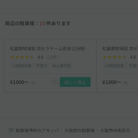
周辺の駐車場：
10
件あります
松島野球場前 京セラドーム徒歩11分駐車場【1】
4.6
（10件）
4.8
24時間営業
平置き
再入庫可能
24時間営業
平置
¥1000〜
¥1000〜
詳しく見る
/日
/日
駐車場予約のアキッパ
大阪府の駐車場
大阪市中央区の駐