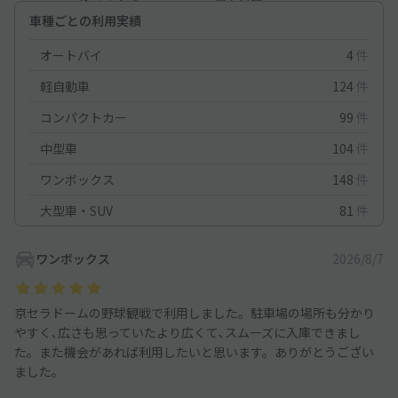
車種ごとの利用実績
オートバイ
4
件
軽自動車
124
件
コンパクトカー
99
件
中型車
104
件
ワンボックス
148
件
大型車・SUV
81
件
ワンボックス
2026/8/7
京セラドームの野球観戦で利用しました。駐車場の場所も分かり
やすく､広さも思っていたより広くて､スムーズに入庫できまし
た。また機会があれば利用したいと思います。ありがとうござい
ました。