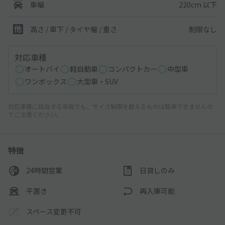
220cm 以下
車幅
制限なし
高さ / 車下 / タイヤ幅 /
重さ
対応車種
オートバイ
軽自動車
コンパクトカー
中型車
ワンボックス
大型車・SUV
対応車種に該当する車両でも、サイズ制限を超えるものは駐車できませんの
でご注意ください。
特徴
24時間営業
日貸しのみ
平置き
再入庫可能
スペース変更不可