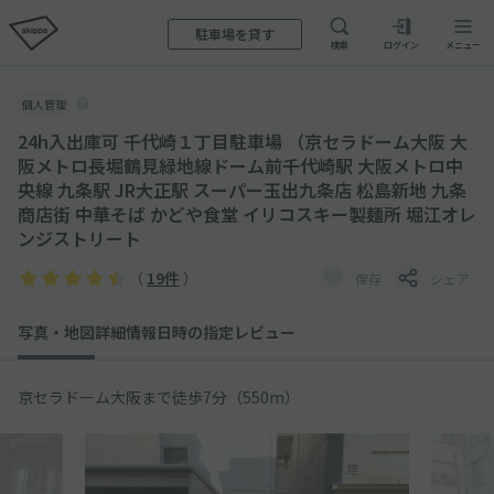
駐車場を貸す
検索
ログイン
メニュー
個人管理
24h入出庫可 千代崎１丁目駐車場 （京セラドーム大阪 大
阪メトロ長堀鶴見緑地線ドーム前千代崎駅 大阪メトロ中
央線 九条駅 JR大正駅 スーパー玉出九条店 松島新地 九条
商店街 中華そば かどや食堂 イリコスキー製麺所 堀江オレ
ンジストリート
（
19件
）
保存
シェア
写真・地図
詳細情報
日時の指定
レビュー
京セラドーム大阪まで徒歩7分（550m）