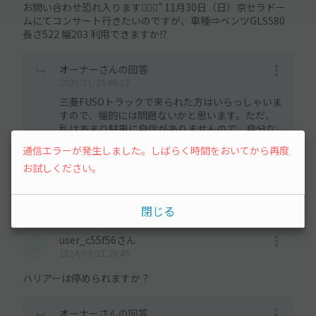
お問い合わせ恐れ入ります🙇🏻‍♀️՞ 11月30日（日）京セラドー
ムにてコンサート行きたいのですが、車種⇒ベンツGLS580
長さ522 幅203 利用できますか⁉️
オーナーさんの回答
2025/11/25 06:12
三菱FUSOトラックで来られた方はいらっしゃいま
すので、幅的には問題ないかと思います。ただ、
私はあまり駐車に自信がありませんので、自分な
ら少し悩むかもしれません。説明文に記載してい
通信エラーが発生しました。しばらく時間をおいてから再度
ますが、駐車場が250cm〜260cmあるので大型車
お試しください。
も駐車可能ですが、トラブルは避けたいので自己
判断でお願い致します。
閉じる
user_c55f56さん
2024/03/21 20:45
ハリアーは停められますか？
オーナーさんの回答