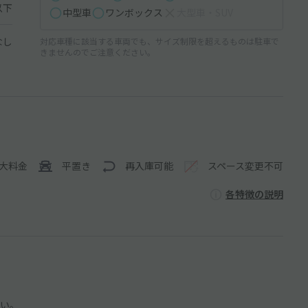
以下
中型車
ワンボックス
大型車・SUV
なし
対応車種に該当する車両でも、サイズ制限を超えるものは駐車で
きませんのでご注意ください。
大料金
平置き
再入庫可能
スペース変更不可
各特徴の説明
い。