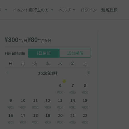
す
イベント興行主の方
ヘルプ
ログイン
新規登録
¥800~
¥80~
/日
/15分
1日単位
15分単位
利用日時選択
日
月
火
水
木
金
土
2026年8月
6
7
8
¥800
¥800
¥800
9
10
11
12
13
14
15
¥800
¥800
¥800
¥800
¥800
¥800
¥800
16
17
18
19
20
21
22
¥800
¥800
¥800
¥800
¥800
¥800
¥800