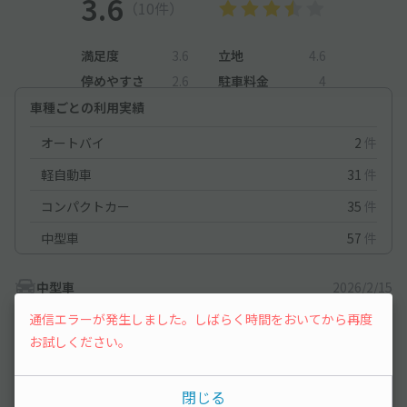
3.6
（10件）
満足度
3.6
立地
4.6
停めやすさ
2.6
駐車料金
4
車種ごとの利用実績
オートバイ
2
件
軽自動車
31
件
コンパクトカー
35
件
中型車
57
件
中型車
2026/2/15
通信エラーが発生しました。しばらく時間をおいてから再度
お試しください。
善光寺横で近く便利でした。
周辺の駐車場と同じ料金くらいでしたので、当日の駐車の心配が
無い分、ストレスフリーで観光出来ました。
閉じる