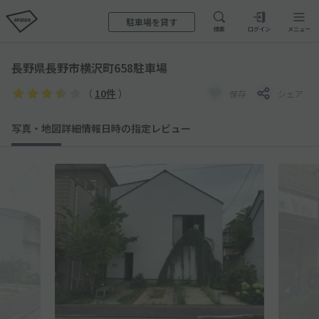
駐車場を貸す
検索
ログイン
メニュー
長野県長野市横沢町658駐車場
（
10件
）
保存
シェア
写真・地図
詳細情報
日時の指定
レビュー