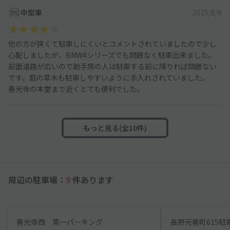
中型車
2025/8/8
他の方が狭くて駐車しにくいとコメントされていましたので少し
心配しましたが、BMW4シリーズでも問題なく駐車出来ました。
前面道路が広いので助手席の人は駐車する前に降りれば問題ない
です。庭の草木も駐車しやすいように手入れされていました。
善光寺の本堂まで近くとても便利でした。
もっと見る(全10件)
周辺の駐車場：
9
件あります
善光寺西 第一パーキング
長野元善町615駐