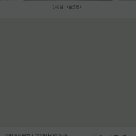
1
枚目 （
全
2
枚
）
長野県長野市大字長野横沢町658