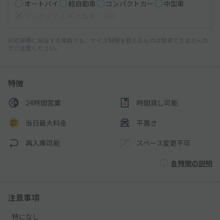
オートバイ
軽自動車
コンパクトカー
中型車
ワンボックス
大型車・SUV
対応車種に該当する車両でも、サイズ制限を超えるものは駐車できませんの
でご注意ください。
特徴
24時間営業
時間貸し可能
当日最大料金
平置き
再入庫可能
スペース変更不可
各特徴の説明
注意事項
特になし