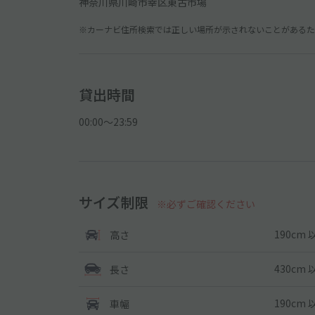
神奈川県川崎市幸区東古市場
※カーナビ住所検索では正しい場所が示されないことがあるため
貸出時間
00:00〜23:59
サイズ制限
※必ずご確認ください
190cm 
高さ
430cm 
長さ
190cm 
車幅