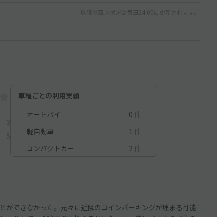
以降の空き状況は毎日24:00に更新されます。
車種ごとの利用実績
オートバイ
0
件
3
軽自動車
1
件
5
コンパクトカー
2
件
とができなかった。元々に近隣のコインパーキングが埋まる可能