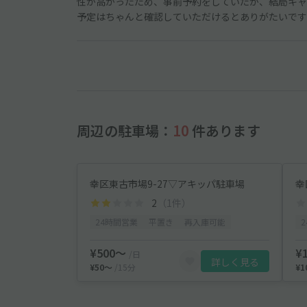
性が高かったため、事前予約をしていたが、結局キャ
予定はちゃんと確認していただけるとありがたいです
周辺の駐車場：
10
件あります
幸区東古市場9-27▽アキッパ駐車場
幸
2
（1件）
24時間営業
平置き
再入庫可能
¥500〜
¥
/日
詳しく見る
¥50〜
/15分
¥