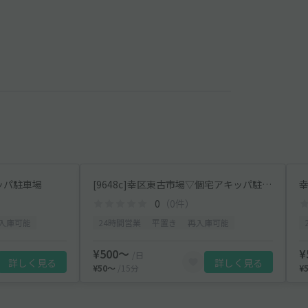
ッパ駐車場
[9648c]幸区東古市場▽個宅アキッパ駐車場
0
（0件）
入庫可能
24時間営業
平置き
再入庫可能
¥500〜
¥
/日
詳しく見る
詳しく見る
¥50〜
/15分
¥