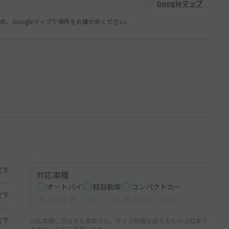
Googleマップ
、Googleマップで場所をお確かめください。
以下
対応車種
オートバイ
軽自動車
コンパクトカー
以下
中型車
ワンボックス
大型車・SUV
以下
対応車種に該当する車両でも、サイズ制限を超えるものは駐車で
きませんのでご注意ください。