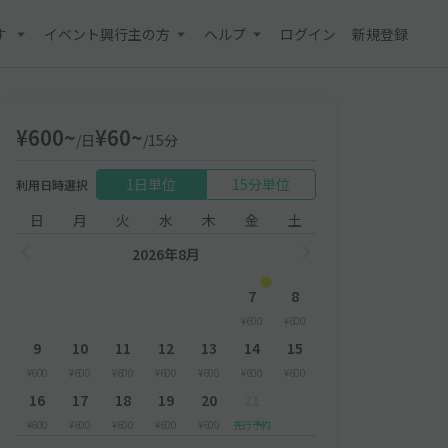
す
イベント興行主の方
ヘルプ
ログイン
新規登録
¥600~
¥60~
/日
/15分
1日単位
15分単位
利用日時選択
日
月
火
水
木
金
土
2026年8月
7
8
¥600
¥600
9
10
11
12
13
14
15
¥600
¥600
¥600
¥600
¥600
¥600
¥600
16
17
18
19
20
21
¥600
¥600
¥600
¥600
¥600
先行予約