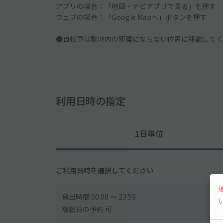
アプリの場合：「地図・ナビアプリで見る」を押す
ウェブの場合：「Google Mapへ」ボタンを押す
●自転車は敷地内の邪魔にならない位置に移動してく
利用日時の指定
1日単位
ご利用日時を選択してください
貸出時間 00:00 〜 23:59
複数日の予約 可