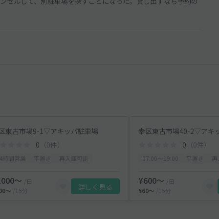
ンセルして、別駐車場を探すことになった。貸し出すなら予約の
区東古市場9-1▽アキッパ駐車場
幸区東古市場40-2▽アキ
0
（0件）
0
（0件）
24時間営業
平置き
再入庫可能
07:00〜19:00
平置き
再
1000〜
¥600〜
/日
/日
詳しく見る
100〜
/15分
¥60〜
/15分