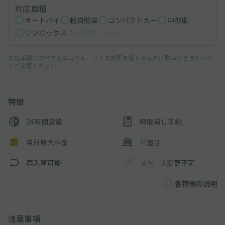
対応車種
オートバイ
軽自動車
コンパクトカー
中型車
ワンボックス
大型車・SUV
対応車種に該当する車両でも、サイズ制限を超えるものは駐車できませんの
でご注意ください。
特徴
24時間営業
時間貸し可能
当日最大料金
平置き
再入庫可能
スペース変更不可
各特徴の説明
注意事項