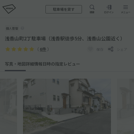
駐車場を貸す
検索
ログイン
メニュー
個人管理
浅香山町2丁駐車場（浅香駅徒歩5分、浅香山公園近く）
（
6件
）
保存
シェア
写真・地図
詳細情報
日時の指定
レビュー