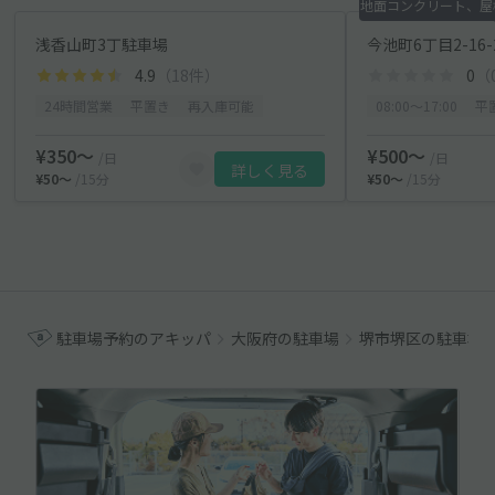
地面コンクリート、屋
浅香山町3丁駐車場
今池町6丁目2-16
4.9
（18件）
0
（
24時間営業
平置き
再入庫可能
08:00〜17:00
平
¥350〜
¥500〜
/日
/日
詳しく見る
¥50〜
/15分
¥50〜
/15分
駐車場予約のアキッパ
大阪府の駐車場
堺市堺区の駐車場