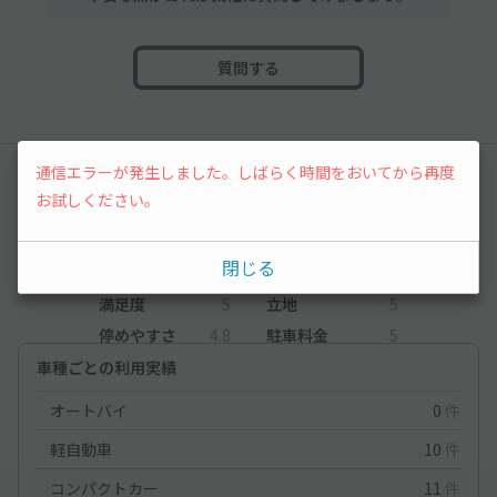
質問する
通信エラーが発生しました。しばらく時間をおいてから再度
レビュー
お試しください。
5
（6件）
閉じる
満足度
5
立地
5
停めやすさ
4.8
駐車料金
5
車種ごとの利用実績
オートバイ
0
件
軽自動車
10
件
コンパクトカー
11
件