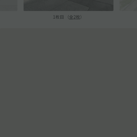
1
枚目 （
全
2
枚
）