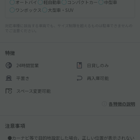
オートバイ
軽自動車
コンパクトカー
中型車
ワンボックス
大型車・SUV
対応車種に該当する車両でも、サイズ制限を超えるものは駐車できませんの
でご注意ください。
特徴
24時間営業
日貸しのみ
平置き
再入庫可能
スペース変更可能
各特徴の説明
注意事項
●カーナビ等で目的地設定した場合、正しい位置が表示されない