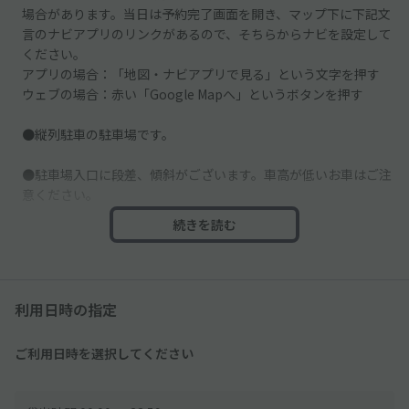
場合があります。当日は予約完了画面を開き、マップ下に下記文
言のナビアプリのリンクがあるので、そちらからナビを設定して
ください。
アプリの場合：「地図・ナビアプリで見る」という文字を押す
ウェブの場合：赤い「Google Mapへ」というボタンを押す
●縦列駐車の駐車場です。
●駐車場入口に段差、傾斜がございます。車高が低いお車はご注
意ください。
続きを読む
●区画線はありません。駐車場内には他の車も駐車するので、掲
載写真で駐車位置を確認し、ご利用ください。
●車止めはございません。スペースそばにある壁などに接触しな
利用日時の指定
いよう、ご注意ください。
ご利用日時を選択してください