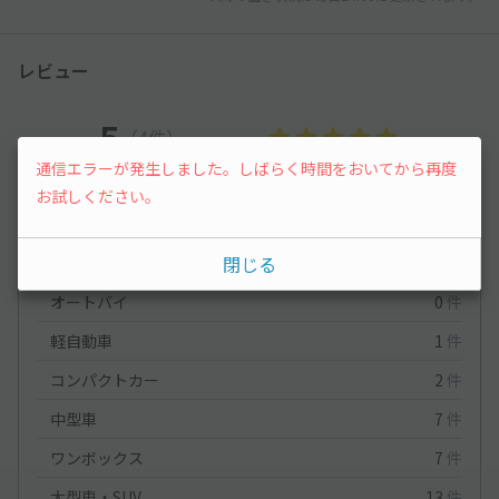
レビュー
5
（4件）
通信エラーが発生しました。しばらく時間をおいてから再度
満足度
5
立地
5
お試しください。
停めやすさ
4.3
駐車料金
4.5
車種ごとの利用実績
閉じる
オートバイ
0
件
軽自動車
1
件
コンパクトカー
2
件
中型車
7
件
ワンボックス
7
件
大型車・SUV
13
件