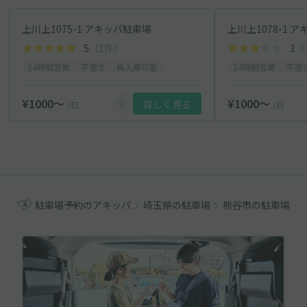
上川上1075-1 アキッパ駐車場
上川上1078-1 
5
（1件）
3
（
24時間営業
平置き
再入庫可能
24時間営業
平置
¥1000〜
¥1000〜
詳しく見る
/日
/日
駐車場予約のアキッパ
埼玉県の駐車場
熊谷市の駐車場