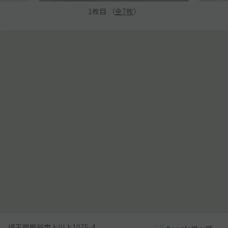
1
枚目 （
全
7
枚
）
埼玉県熊谷市上川上1075-4