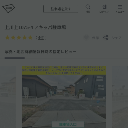
駐車場を貸す
検索
ログイン
メニュー
上川上1075-4 アキッパ駐車場
（
4件
）
保存
シェア
写真・地図
詳細情報
日時の指定
レビュー