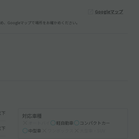
Googleマップ
、Googleマップで場所をお確かめください。
以下
対応車種
オートバイ
軽自動車
コンパクトカー
以下
中型車
ワンボックス
大型車・SUV