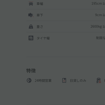
195cm 
車幅
9cm 
車下
2600kg
重さ
制限
タイヤ幅
特徴
24時間営業
日貸しのみ