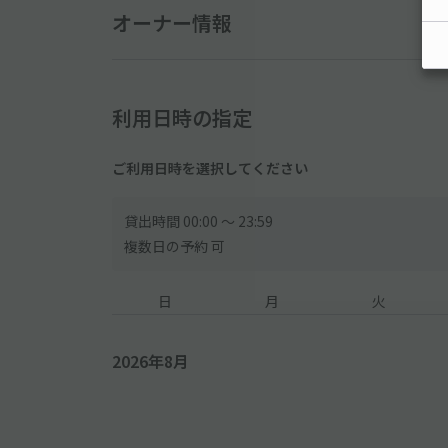
※高さのサイズ制限により、トールワゴン・一部の軽
オーナー情報
※外国車・スポーツカーなどのタイヤ幅が広い車は利
【入庫不可車種】
フェラーリ／ランボルギーニ／テスラ／アストンマー
トヨタ：アルファード／ヴェルファイア／ハイエース
利用日時の指定
レクサス：レクサス
メルセデス・ベンツ：Gクラス
ご利用日時を選択してください
ビー・エム・ダブリュー：７シリーズ
ポルシェ：カイエン／マカン／パナメーラ
貸出時間 00:00 〜 23:59
【入庫方法について】
複数日の予約 可
●地下3階の駐車場入庫口にて、現地スタッフへアキ
ージをご提示ください。
日
月
火
申請なき場合、現地にて別途お支払が発生します。
その際、車両ナンバーを登録されていない場合は駐
2026年8月
【その他注意事項】
●入出庫は自由ではありません。【時間内1回料金】
途中出場はできません。