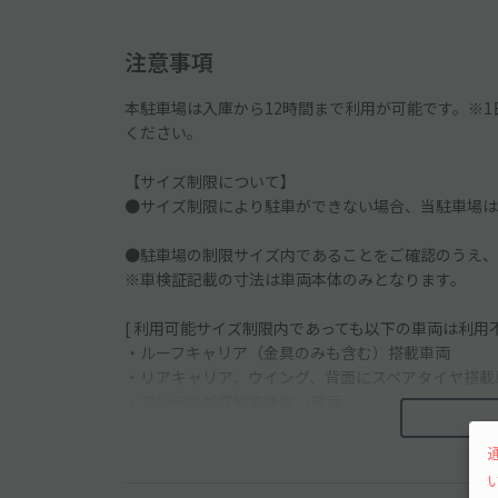
注意事項
本駐車場は入庫から12時間まで利用が可能です。※1
ください。
【サイズ制限について】
●サイズ制限により駐車ができない場合、当駐車場は
●駐車場の制限サイズ内であることをご確認のうえ、
※車検証記載の寸法は車両本体のみとなります。
[ 利用可能サイズ制限内であっても以下の車両は利用不
・ルーフキャリア（金具のみも含む）搭載車両
・リアキャリア、ウイング、背面にスペアタイヤ搭載
・アンテナが収納できない車両
・サイドミラーが折りたためない車両
・各種トラックなど