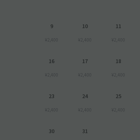
●ご予約されていても入出庫時にお待ち頂く事がござ
●本駐車場が提携している施設の割引サービスはご利
9
10
11
●左折での駐車場入出庫をお願いいたします。
¥2,400
¥2,400
¥2,400
16
17
18
¥2,400
¥2,400
¥2,400
23
24
25
¥2,400
¥2,400
¥2,400
30
31