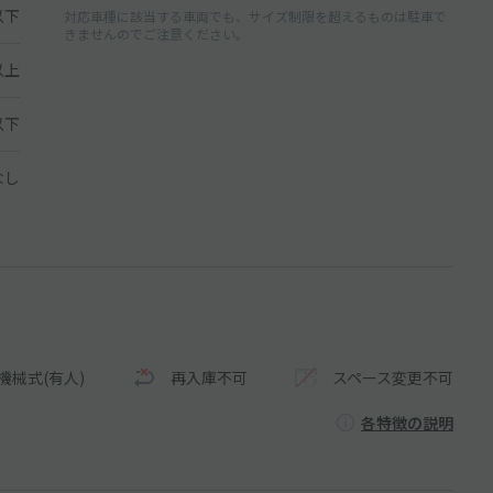
以下
対応車種に該当する車両でも、サイズ制限を超えるものは駐車で
きませんのでご注意ください。
以上
 以下
なし
機械式(有人)
再入庫不可
スペース変更不可
各特徴の説明