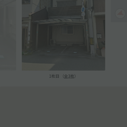
1
枚目 （
全
3
枚
）