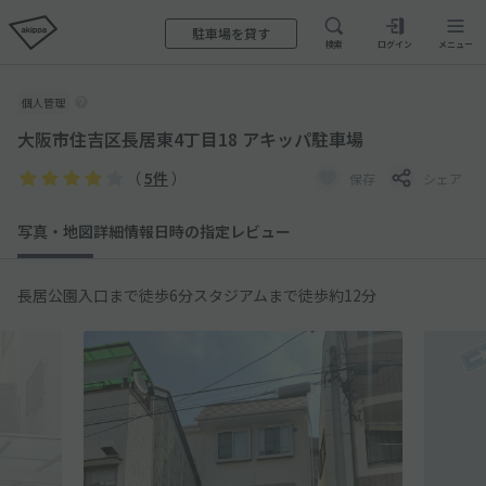
駐車場を貸す
検索
ログイン
メニュー
個人管理
大阪市住吉区長居東4丁目18 アキッパ駐車場
（
5件
）
保存
シェア
写真・地図
詳細情報
日時の指定
レビュー
長居公園入口まで徒歩6分スタジアムまで徒歩約12分