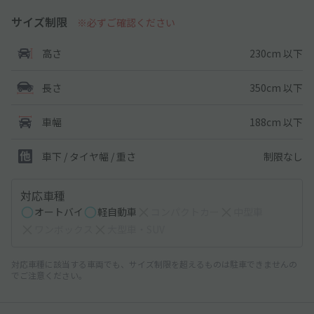
サイズ制限
※必ずご確認ください
230cm 以下
高さ
350cm 以下
長さ
188cm 以下
車幅
制限なし
車下 / タイヤ幅 / 重さ
対応車種
オートバイ
軽自動車
コンパクトカー
中型車
ワンボックス
大型車・SUV
対応車種に該当する車両でも、サイズ制限を超えるものは駐車できませんの
でご注意ください。