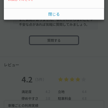
みんなの駐車場Q&A
閉じる
まだ質問がありません。なにかわからないことや
不安な点があれば気軽に質問してみましょう。
質問する
レビュー
4.2
（5件）
満足度
4.2
立地
4.4
停めやすさ
3.8
駐車料金
4.8
車種ごとの利用実績