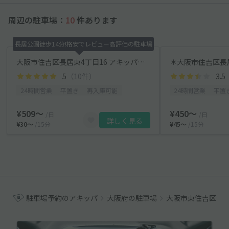
周辺の駐車場：
10
件あります
長居公園徒歩14分!格安でレビュー高評価の駐車場
大阪市住吉区長居東4丁目16 アキッパ駐車場
5
（10件）
3.5
24時間営業
平置き
再入庫可能
24時間営業
平置
¥509〜
¥450〜
/日
/日
詳しく見る
¥30〜
/15分
¥45〜
/15分
駐車場予約のアキッパ
大阪府の駐車場
大阪市東住吉区の