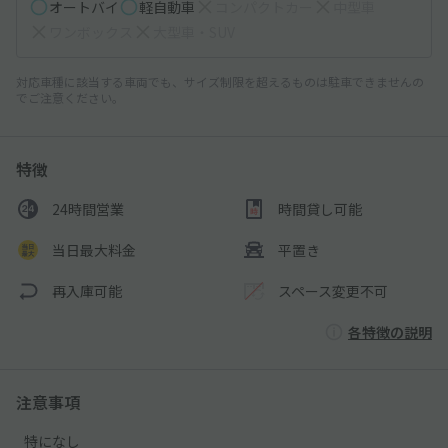
オートバイ
軽自動車
コンパクトカー
中型車
ワンボックス
大型車・SUV
対応車種に該当する車両でも、サイズ制限を超えるものは駐車できませんの
でご注意ください。
特徴
24時間営業
時間貸し可能
当日最大料金
平置き
再入庫可能
スペース変更不可
各特徴の説明
注意事項
特になし