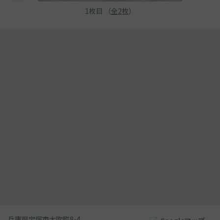
1
枚目 （
全
2
枚
）
兵庫県宝塚市大吹町8-4