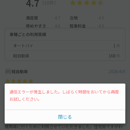
4.7
（10件）
満足度
4.7
立地
4.5
停めやすさ
4.6
駐車料金
4.5
車種ごとの利用実績
オートバイ
1
件
軽自動車
168
件
軽自動車
2026/4/5
場所も分かりやすく停めやすかったです。
通信エラーが発生しました。しばらく時間をおいてから再度
お試しください。
軽自動車
2026/3/28
閉じる
競馬場に行くために利用させていただきました。住宅街ですがわ