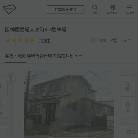
駐車場を貸す
検索
ログイン
メニュー
阪神競馬場大吹町8-4駐車場
（
10件
）
保存
シェア
写真・地図
詳細情報
日時の指定
レビュー