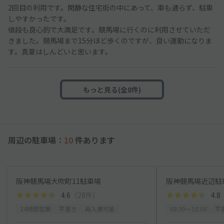
2回目の利用です。閑静な住宅街の中にあって、車も通らず、駐車
しやすかったです。
値段も良心的で大満足です。競馬場に行くのに利用させていただ
きました。競馬場まで15分ほど歩くのですが、良い運動になりま
す。真夏はしんどいと思います。
もっと見る(全8件)
周辺の駐車場：
10
件あります
阪神競馬場大吹町11駐車場
4.6
（28件）
4.8
24時間営業
平置き
再入庫可能
08:30〜18:00
平