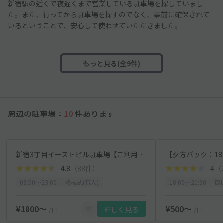
新宿駅の近くで夜遅くまで営業している駐車場を探していまし
た。また、行ってから駐車場を探すのでなく、事前に確保されて
いるということで、安心して使わせていただきました。
もっと見る(全9件)
周辺の駐車場：
10
件あります
新宿3丁目イーストビル駐車場【ご利用時間:8:00~23:00】
4.8
（88件）
4
（
08:00〜23:00
機械式(有人)
18:00〜21:30
機
¥1800〜
¥500〜
詳しく見る
/日
/日