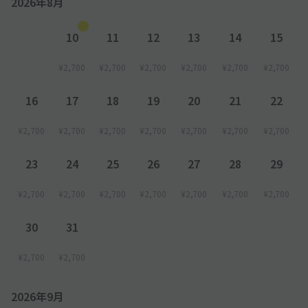
2026年8月
◆入庫時、入り口で「駐車券」のお受け取りして頂き、空いてい
る区画に駐車下さい。駐車場が満車表示の場合は、駐車場スタッ
フの誘導で入庫いただきます。
10
11
12
13
14
15
駐車後は必ず、駐車場管理室で「akippa予約完了メール」を提
示し、akippaでの予約の旨お伝えください。その場で、出庫時
¥2,700
¥2,700
¥2,700
¥2,700
¥2,700
¥2,700
のお手続きをいたします。
※お申し出を忘れますと、料金精算の際に通常の駐車料金が請求
16
17
18
19
20
21
22
されますのでご注意ください。
¥2,700
¥2,700
¥2,700
¥2,700
¥2,700
¥2,700
¥2,700
◆駐車後必ず出庫口にある管理室で「akippa予約完了メール」
を提示し、akippaでの予約の旨お伝え下さい。
23
24
25
26
27
28
29
◆必ずご利用前に、車両ナンバーの登録をお願いします。
¥2,700
¥2,700
¥2,700
¥2,700
¥2,700
¥2,700
¥2,700
車両ナンバーを登録されていない場合、駐車場のご利用ができな
い場合がございます。
30
31
◇混雑時
¥2,700
¥2,700
※出庫口での混雑時は、一般のお客様と同様にお待ちいただく場
合がございます。ご了承の上、ご来場ください。
2026年9月