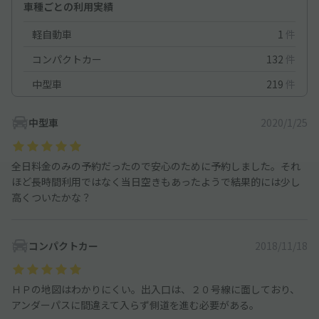
車種ごとの利用実績
軽自動車
1
件
コンパクトカー
132
件
中型車
219
件
中型車
2020/1/25
全日料金のみの予約だったので安心のために予約しました。それ
ほど長時間利用ではなく当日空きもあったようで結果的には少し
高くついたかな？
コンパクトカー
2018/11/18
ＨＰの地図はわかりにくい。出入口は、２０号線に面しており、
アンダーパスに間違えて入らず側道を進む必要がある。