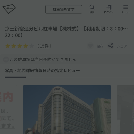
駐車場を貸す
検索
ログイン
メニュー
京王新宿追分ビル駐車場【機械式】【利用制限：8：00～
22：00】
（
15件
）
保存
シェア
この駐車場は当日予約ができません
写真・地図
詳細情報
日時の指定
レビュー