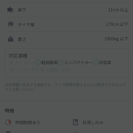
11cm 以上
車下
179cm 以下
タイヤ幅
1900kg 以下
重さ
対応車種
オートバイ
軽自動車
コンパクトカー
中型車
ワンボックス
大型車・SUV
対応車種に該当する車両でも、サイズ制限を超えるものは駐車できませんの
でご注意ください。
特徴
時間制限あり
日貸しのみ