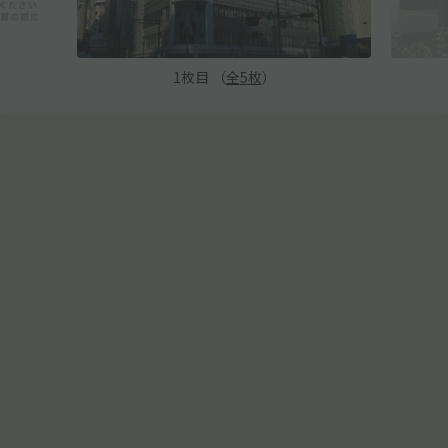
1
枚目 （
全
5
枚
）