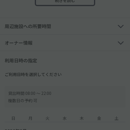
続きを読む
限サイズ外であれば駐車は出来かねます。
必ず、車検証などをもとに、ご自身のお車が駐車可能かサイズ制
限の数値をご確認ください。
※車両にアンテナ等がついている場合、アンテナ等を収納して
周辺施設への所要時間
も、スペースの高さ制限数値を超える場合、駐車できません
※外国車やスポーツカーなどのタイヤ幅が広い車は、入らない可
能性があります
オーナー情報
※軽自動車でも高さのサイズ制限により利用できない可能性があ
ります
利用日時の指定
※トールワゴンはサイズ制限によりご利用いただけません
※サイドミラーが折りたためない車両は入庫不可
ご利用日時を選択してください
◇車両制限により入場できない場合は、大変申し訳ございません
が、駐車場利用時の安全確保の理由から駐車をお断りさせていた
だきます事もございます。
貸出時間 08:00 〜 22:00
複数日の予約 可
◇当日お越しになり、車室制限によって駐車できなかった場合、
当駐車場は一切責任を負いません。
日
月
火
水
木
金
土
また返金も出来かねますので、ご注意ください。