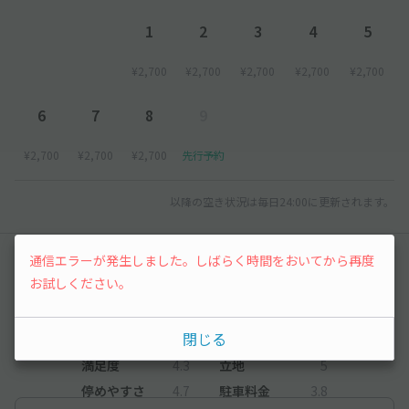
1
2
3
4
5
¥2,700
¥2,700
¥2,700
¥2,700
¥2,700
6
7
8
9
¥2,700
¥2,700
¥2,700
先行予約
以降の空き状況は毎日24:00に更新されます。
通信エラーが発生しました。しばらく時間をおいてから再度
レビュー
お試しください。
4.3
（15件）
閉じる
満足度
4.3
立地
5
停めやすさ
4.7
駐車料金
3.8