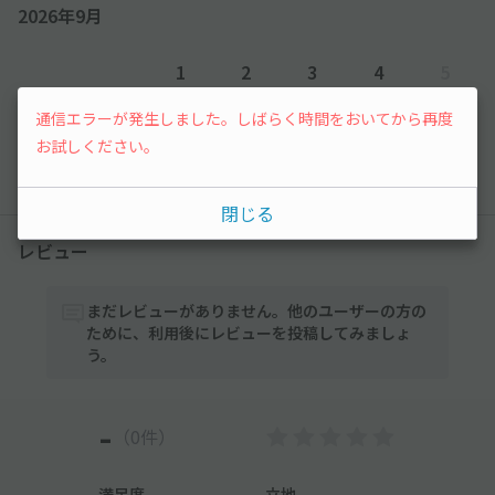
2026年9月
1
2
3
4
5
通信エラーが発生しました。しばらく時間をおいてから再度
¥260
¥260
¥260
¥260
先行予約
お試しください。
以降の空き状況は毎日24:00に更新されます。
閉じる
レビュー
まだレビューがありません。他のユーザーの方の
ために、利用後にレビューを投稿してみましょ
う。
-
（0件）
満足度
-
立地
-