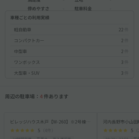
停めやすさ
-
駐車料金
-
車種ごとの利用実績
軽自動車
22
件
コンパクトカー
2
件
中型車
2
件
ワンボックス
3
件
大型車・SUV
3
件
周辺の駐車場：
4
件あります
ビレッジハウス木戸【W-260】※2号棟付近
5
（4件）
5
（
24時間営業
平置き
再入庫可能
09:30〜23:59
平