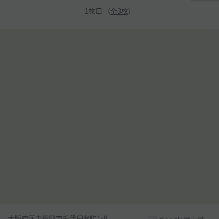
1
枚目 （
全
3
枚
）
大阪府河内長野市千代田台町1-9