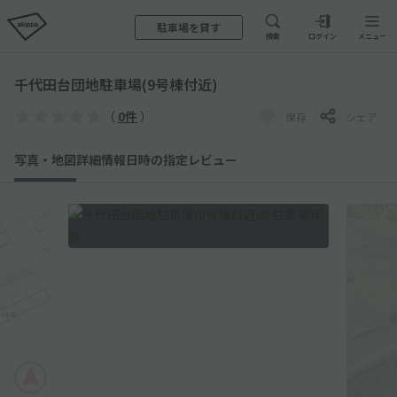
駐車場を貸す
検索
ログイン
メニュー
千代田台団地駐車場(9号棟付近)
（
0件
）
保存
シェア
写真・地図
詳細情報
日時の指定
レビュー