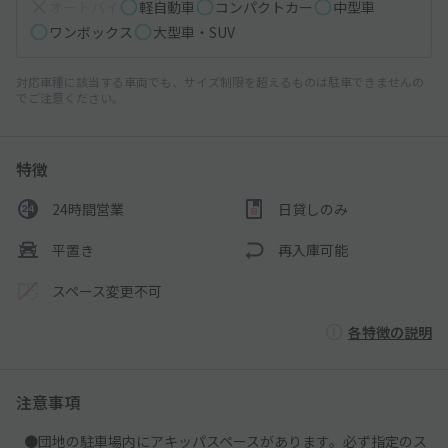
オートバイ
軽自動車
コンパクトカー
中型車
ワンボックス
大型車・SUV
対応車種に該当する車両でも、サイズ制限を超えるものは駐車できませんの
でご注意ください。
特徴
24時間営業
日貸しのみ
平置き
再入庫可能
スペース変更不可
各特徴の説明
注意事項
●団地の駐車場内にアキッパスペースがあります。必ず指定のス