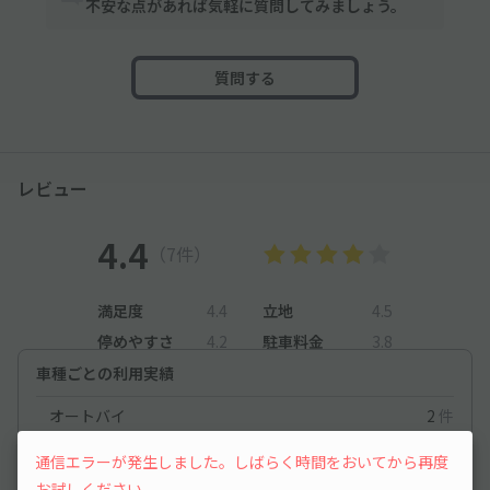
不安な点があれば気軽に質問してみましょう。
質問する
レビュー
4.4
（7件）
満足度
4.4
立地
4.5
停めやすさ
4.2
駐車料金
3.8
車種ごとの利用実績
オートバイ
2
件
軽自動車
309
件
通信エラーが発生しました。しばらく時間をおいてから再度
お試しください。