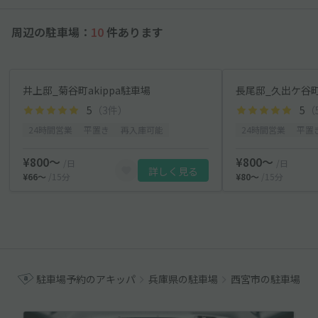
周辺の駐車場：
10
件あります
井上邸_菊谷町akippa駐車場
長尾邸_久出ケ谷町a
5
（3件）
5
（
24時間営業
平置き
再入庫可能
24時間営業
平置
¥800〜
¥800〜
/日
/日
詳しく見る
¥66〜
/15分
¥80〜
/15分
駐車場予約のアキッパ
兵庫県の駐車場
西宮市の駐車場