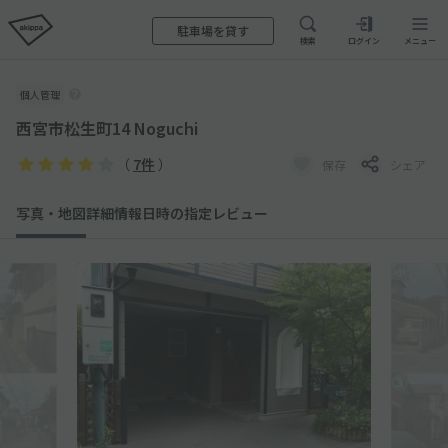
駐車場を貸す
検索
ログイン
メニュー
個人管理
西宮市松生町14 Noguchi
（
7件
）
保存
シェア
写真・地図
詳細情報
日時の指定
レビュー