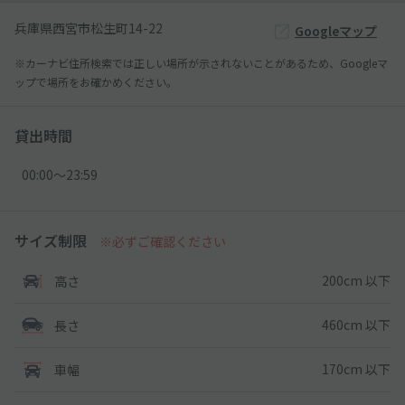
兵庫県西宮市松生町14-22
Googleマップ
※カーナビ住所検索では正しい場所が示されないことがあるため、Googleマ
ップで場所をお確かめください。
貸出時間
00:00〜23:59
サイズ制限
※必ずご確認ください
200cm 以下
高さ
460cm 以下
長さ
170cm 以下
車幅