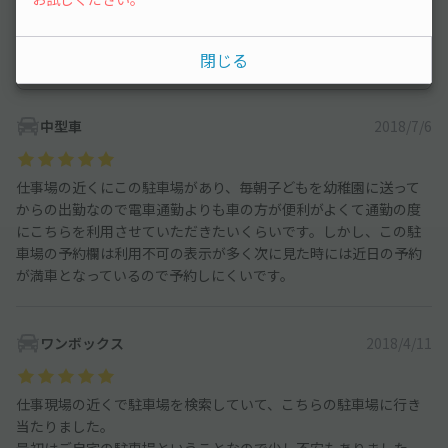
コンパクトカー
31
件
中型車
57
件
閉じる
ワンボックス
22
件
中型車
2018/7/6
仕事場の近くにこの駐車場があり、毎朝子どもを幼稚園に送って
からの出勤なので電車通勤よりも車の方が便利がよくて通勤の度
にこちらを利用させていただきたいくらいです。しかし、この駐
車場の予約欄は利用不可の表示が多く次に見た時には近日の予約
が満車となっているので予約しにくいです。
ワンボックス
2018/4/11
仕事現場の近くで駐車場を検索していて、こちらの駐車場に行き
当たりました。
最初はご自宅の駐車場ということなので少し不安もありました