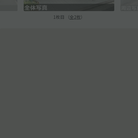
1
枚目 （
全
2
枚
）