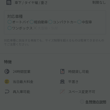
制限なし
車下 / タイヤ幅 / 重さ
対応車種
オートバイ
軽自動車
コンパクトカー
中型車
ワンボックス
大型車・SUV
対応車種に該当する車両でも、サイズ制限を超えるものは駐車できませんの
でご注意ください。
特徴
24時間営業
時間貸し可能
当日最大料金
平置き
再入庫可能
スペース変更不可
各特徴の説明