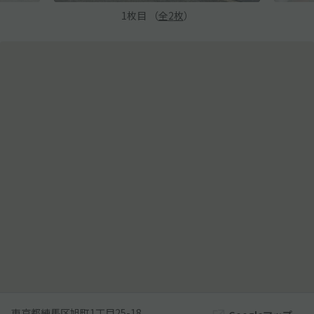
1
枚目 （
全
2
枚
）
東京都練馬区旭町1丁目25-18