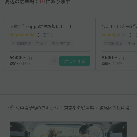
周辺の駐車場：
10
件あります
大鐘宅"akippa駐車場旭町1丁目
旭町1丁目太田宅"a
5
（5件）
3
（
24時間営業
平置き
再入庫可能
24時間営業
平置
¥500〜
¥600〜
/日
/日
詳しく見る
¥50〜
/15分
¥60〜
/15分
駐車場予約のアキッパ
東京都の駐車場
練馬区の駐車場