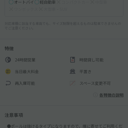
オートバイ
軽自動車
コンパクトカー
中型車
ワンボックス
大型車・SUV
対応車種に該当する車両でも、サイズ制限を超えるものは駐車できませんの
でご注意ください。
特徴
24時間営業
時間貸し可能
当日最大料金
平置き
再入庫可能
スペース変更不可
各特徴の説明
注意事項
●ポールは抜けるタイプになりますので、端に寄せてご利用くだ