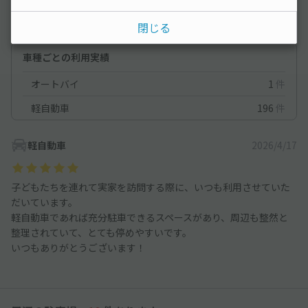
満足度
5
立地
5
閉じる
停めやすさ
5
駐車料金
5
車種ごとの利用実績
オートバイ
1
件
軽自動車
196
件
軽自動車
2026/4/17
子どもたちを連れて実家を訪問する際に、いつも利用させていた
だいています。
軽自動車であれば充分駐車できるスペースがあり、周辺も整然と
整理されていて、とても停めやすいです。
いつもありがとうございます！