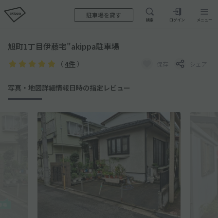
駐車場を貸す
検索
ログイン
メニュー
旭町1丁目伊藤宅"akippa駐車場
（
4件
）
保存
シェア
写真・地図
詳細情報
日時の指定
レビュー