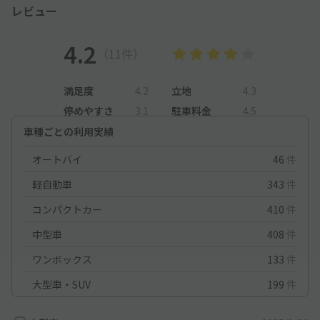
レビュー
4.2
（11件）
満足度
4.2
立地
4.3
停めやすさ
3.1
駐車料金
4.5
車種ごとの利用実績
オートバイ
46
件
軽自動車
343
件
コンパクトカー
410
件
中型車
408
件
ワンボックス
133
件
大型車・SUV
199
件