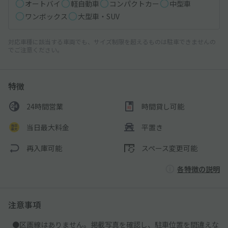
オートバイ
軽自動車
コンパクトカー
中型車
ワンボックス
大型車・SUV
対応車種に該当する車両でも、サイズ制限を超えるものは駐車できませんの
でご注意ください。
特徴
24時間営業
時間貸し可能
当日最大料金
平置き
再入庫可能
スペース変更可能
各特徴の説明
注意事項
●区画線はありません。掲載写真を確認し、駐車位置を間違えな