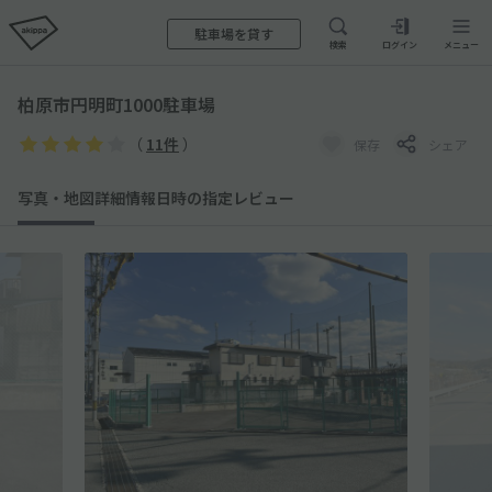
駐車場を貸す
検索
ログイン
メニュー
柏原市円明町1000駐車場
（
11件
）
保存
シェア
写真・地図
詳細情報
日時の指定
レビュー