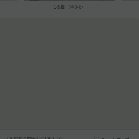
1
枚目 （
全
3
枚
）
大阪府柏原市円明町1000-181