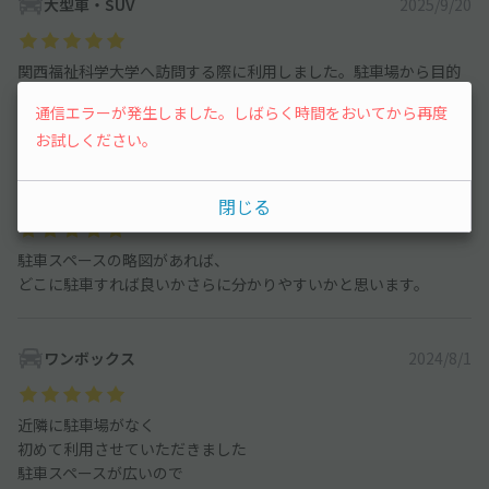
大型車・SUV
2025/9/20
関西福祉科学大学へ訪問する際に利用しました。駐車場から目的
地へは徒歩で登り下りのキツイ坂道があるので少し覚悟が必要で
通信エラーが発生しました。しばらく時間をおいてから再度
す。駐車はしやすくて助かりました。ありがとうございました。
お試しください。
中型車
2024/11/8
閉じる
駐車スペースの略図があれば、
どこに駐車すれば良いかさらに分かりやすいかと思います。
ワンボックス
2024/8/1
近隣に駐車場がなく
初めて利用させていただきました
駐車スペースが広いので