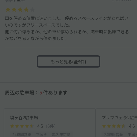
車を停める位置に迷いました。停めるスペースラインがあればい
いのですがフリースペースでした。
他に何台停めるか、他の車が停められるか、満車時に出庫できる
かなどを考えながら停めました。
もっと見る(全9件)
周辺の駐車場：
5
件あります
駒ヶ谷2駐車場
プリマヴェラ2駐
4.5
（6件）
4.6
24時間営業
平置き
再入庫可能
24時間営業
平置