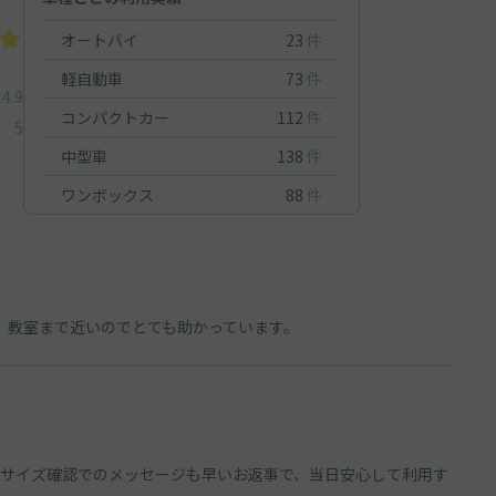
オートバイ
23
件
軽自動車
73
件
4.9
コンパクトカー
112
件
5
中型車
138
件
ワンボックス
88
件
。教室まで近いのでとても助かっています。
サイズ確認でのメッセージも早いお返事で、当日安心して利用す