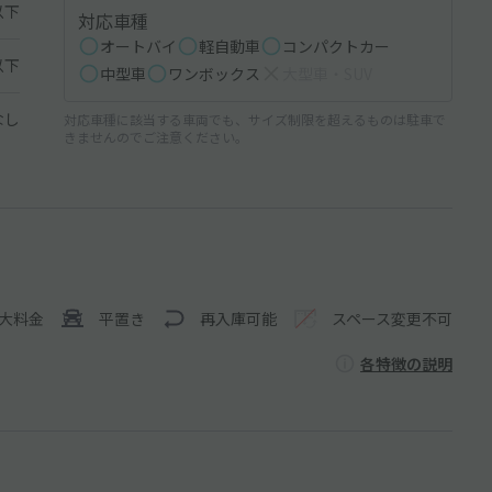
以下
対応車種
オートバイ
軽自動車
コンパクトカー
以下
中型車
ワンボックス
大型車・SUV
なし
対応車種に該当する車両でも、サイズ制限を超えるものは駐車で
きませんのでご注意ください。
大料金
平置き
再入庫可能
スペース変更不可
各特徴の説明