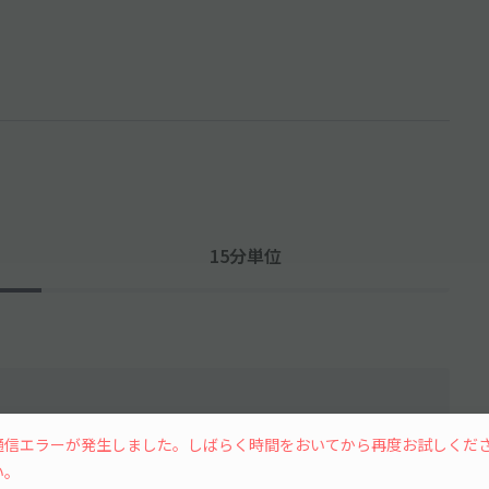
15分単位
通信エラーが発生しました。しばらく時間をおいてから再度お試しくだ
い。
水
木
金
土