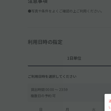
注意事項
●写真や条件をよくご確認の上ご利用ください。
利用日時の指定
1日単位
ご利用日時を選択してください
貸出時間 00:00 〜 23:59
複数日の予約 可
日
月
火