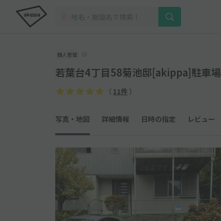
個人管理
若葉台4丁目58菊池邸[akippa]駐車場
（
11件
）
写真・地図
詳細情報
日時の指定
レビュー