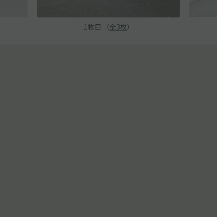
1
枚目 （
全
3
枚
）