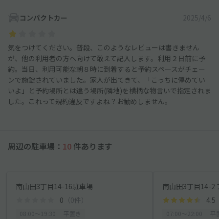
コンパクトカー
2025/4/6
気をつけてください。普段、このようなレビューは書きません
が、他の利用者の方へ向けて敢えて記入します。利用２日前に予
約。当日、利用可能な朝８時に到着すると予約スペースがチェー
ンで施錠されていました。家人が出てきて、「こっちに停めてい
いよ」と予約場所とは違う場所(隣地)を横柄な物言いで指定されま
した。これって規約違反ですよね？お勧めしません。
周辺の駐車場：
10
件あります
南山田3丁目14-16駐車場
南山田3丁目14-
0
（0件）
4.5
08:00〜19:30
平置き
07:00〜22:00
平