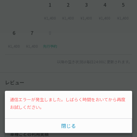
1
2
3
4
5
¥1,400
¥1,400
¥1,400
¥1,400
¥1,400
6
7
8
¥1,400
¥1,400
先行予約
以降の空き状況は毎日24:00に更新されます。
レビュー
3
通信エラーが発生しました。しばらく時間をおいてから再度
（2件）
お試しください。
満足度
3
立地
4
停めやすさ
3
駐車料金
2.5
閉じる
車種ごとの利用実績