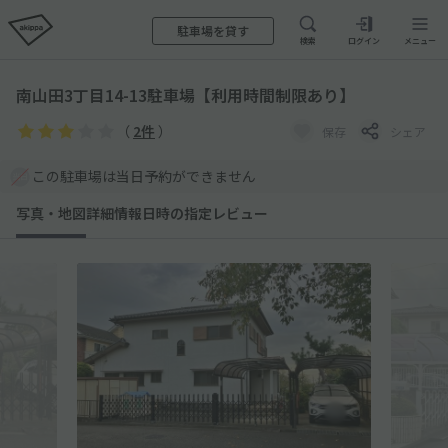
駐車場を貸す
検索
ログイン
メニュー
南山田3丁目14-13駐車場【利用時間制限あり】
（
2件
）
保存
シェア
この駐車場は当日予約ができません
写真・地図
詳細情報
日時の指定
レビュー