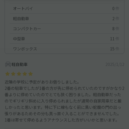
オートバイ
0
件
軽自動車
2
件
コンパクトカー
8
件
中型車
11
件
ワンボックス
15
件
軽自動車
2025/1/12
近隣の学校に予定がありお借りしました。
2番の駐車でしたが1番の方が先に停められていたのですがかなり2
番よりに停めていたのでとても狭く困りました。軽自動車だった
のでギリギリ斜めに入り停められましたが通常の自家用車だと厳
しかったと思います。特に下に線もなく前に黒い蛇腹の門の出っ
張りがあるためその分も真っ直ぐ入ることができませんでした。
1番は寄せて停めるようアナウンスした方がいいかと思います。